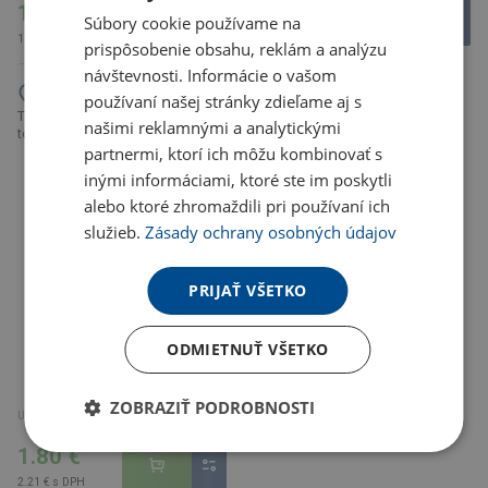
1.48 €
1.75 €
Súbory cookie používame na
1.82 € s DPH
2.15 € s DPH
prispôsobenie obsahu, reklám a analýzu
návštevnosti. Informácie o vašom
používaní našej stránky zdieľame aj s
TACTO rukavice na dotykový
našimi reklamnými a analytickými
telefón alebo tablet, modrá
partnermi, ktorí ich môžu kombinovať s
inými informáciami, ktoré ste im poskytli
alebo ktoré zhromaždili pri používaní ich
služieb.
Zásady ochrany osobných údajov
PRIJAŤ VŠETKO
ODMIETNUŤ VŠETKO
ZOBRAZIŤ PODROBNOSTI
U partnera 17160 ks
1.80 €
2.21 € s DPH