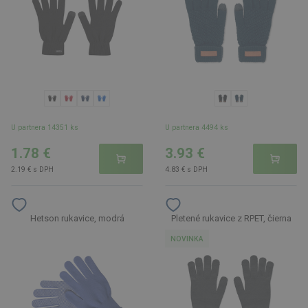
U partnera 14351 ks
U partnera 4494 ks
1.78 €
3.93 €
2.19 € s DPH
4.83 € s DPH
Hetson rukavice, modrá
Pletené rukavice z RPET, čierna
NOVINKA