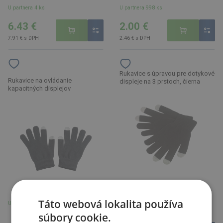
U partnera 4 ks
U partnera 998 ks
6.43 €
2.00 €
7.91 € s DPH
2.46 € s DPH
Rukavice s úpravou pre dotykové
Rukavice na ovládanie
displeje na 3 prstoch, čierna
kapacitných displejov
Táto webová lokalita používa
U partnera 219 ks
U partnera 9212 ks
súbory cookie.