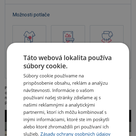
Možnosti potlače
Digitálna
Sieťotlač -
Tampónová tlač
Táto webová lokalita používa
transferová tlač
priama tlač
1-zložková
farba, balené v
súbory cookie.
krabičke
Súbory cookie používame na
prispôsobenie obsahu, reklám a analýzu
Poznámkový blok s krúžkovým viazaním a s ekologickým obalom,
návštevnosti. Informácie o vašom
obsahuje 70 strán označené: "To do List" a guľôčkové pero aby ste na
používaní našej stránky zdieľame aj s
nič nezabudli. Rozmer: 9 × 14,4 × 0,9 cm. Odporúčaná technológia
potlače: tampónová tlač
našimi reklamnými a analytickými
partnermi, ktorí ich môžu kombinovať s
inými informáciami, ktoré ste im poskytli
alebo ktoré zhromaždili pri používaní ich
služieb.
Zásady ochrany osobných údajov