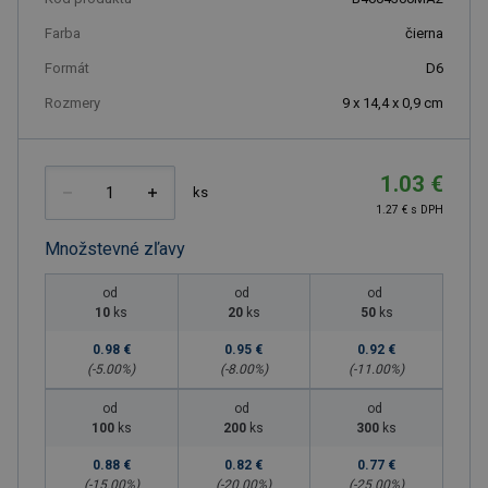
Farba
čierna
Formát
D6
Rozmery
9 x 14,4 x 0,9 cm
1.03 €
ks
1.27 € s DPH
Množstevné zľavy
od
od
od
10
ks
20
ks
50
ks
0.98 €
0.95 €
0.92 €
(-
5.00
%)
(-
8.00
%)
(-
11.00
%)
od
od
od
100
ks
200
ks
300
ks
0.88 €
0.82 €
0.77 €
(-
15.00
%)
(-
20.00
%)
(-
25.00
%)