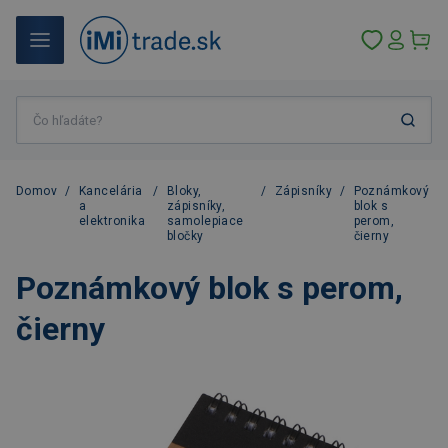
Domov
/
Kancelária
/
Bloky,
/
Zápisníky
/
Poznámkový
a
zápisníky,
blok s
elektronika
samolepiace
perom,
bločky
čierny
Poznámkový blok s perom,
čierny