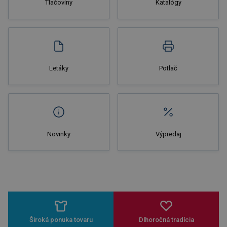
Tlačoviny
Katalógy
Nakupovať
Letáky
Potlač
Novinky
Výpredaj
Široká ponuka tovaru
Dlhoročná tradícia