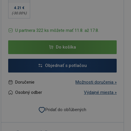
4.21 €
(-
30.00
%)
U partnera 322 ks môžete mať 11.8. až 17.8.
Do košíka
Objednať s potlačou
Doručenie
Možnosti doručenia »
Osobný odber
Výdajné miesta »
Pridať do obľúbených