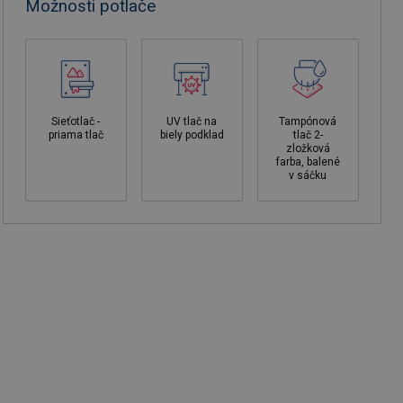
Možnosti potlače
Sieťotlač -
UV tlač na
Tampónová
priama tlač
biely podklad
tlač 2-
zložková
farba, balené
v sáčku