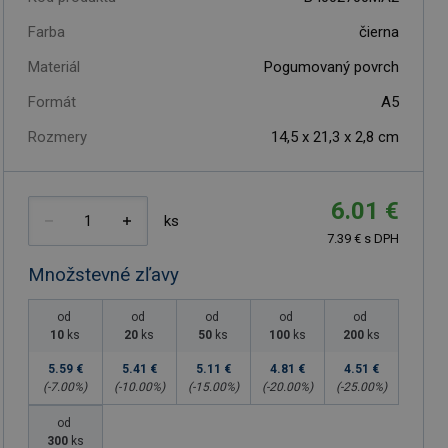
Farba
čierna
Materiál
Pogumovaný povrch
Formát
A5
Rozmery
14,5 x 21,3 x 2,8 cm
6.01 €
ks
7.39 € s DPH
Množstevné zľavy
od
od
od
od
od
10
ks
20
ks
50
ks
100
ks
200
ks
5.59 €
5.41 €
5.11 €
4.81 €
4.51 €
(-
7.00
%)
(-
10.00
%)
(-
15.00
%)
(-
20.00
%)
(-
25.00
%)
od
300
ks