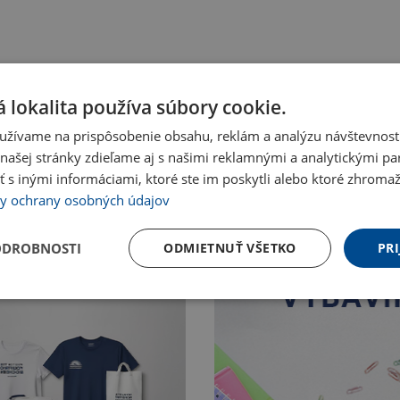
 lokalita používa súbory cookie.
užívame na prispôsobenie obsahu, reklám a analýzu návštevnosti
ašej stránky zdieľame aj s našimi reklamnými a analytickými par
 inými informáciami, ktoré ste im poskytli alebo ktoré zhromažd
y ochrany osobných údajov
ODROBNOSTI
ODMIETNUŤ VŠETKO
PRI