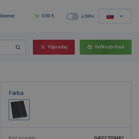
hlásenie
0.00 €
s DPH
Výpredaj
Veľkoobchod
Farba
Kód produktu
B4002700MA2