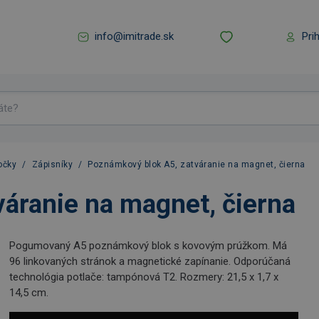
info@imitrade.sk
Pri
očky
/
Zápisníky
/
Poznámkový blok A5, zatváranie na magnet, čierna
áranie na magnet, čierna
Pogumovaný A5 poznámkový blok s kovovým prúžkom. Má
96 linkovaných stránok a magnetické zapínanie. Odporúčaná
technológia potlače: tampónová T2. Rozmery: 21,5 x 1,7 x
14,5 cm.