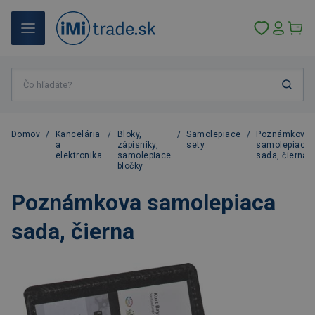
Domov
/
Kancelária
/
Bloky,
/
Samolepiace
/
Poznámkova
a
zápisníky,
sety
samolepiaca
elektronika
samolepiace
sada, čierna
bločky
Poznámkova samolepiaca
sada, čierna