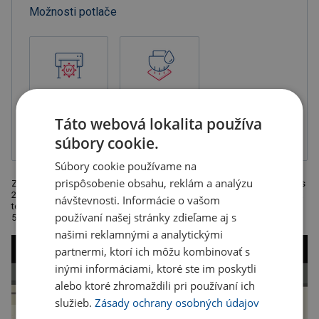
Možnosti potlače
UV tlač na
Tampónová tlač
farebný podklad
2-zložková
farba, balené v
Táto webová lokalita používa
sáčku
súbory cookie.
Súbory cookie používame na
prispôsobenie obsahu, reklám a analýzu
Zásobník s farebnými poznámkovými lístkami , 2 poznámkové bločky s
200 listami, lepiace lístky v 6 farbách, priehradky na vizitky. Odporúčaná
návštevnosti. Informácie o vašom
technológia potlače: tampónová T2, laser L2 Maximálna veľkosť tlače:
používaní našej stránky zdieľame aj s
50 x 20 mm Rozmery: 13 x 10,3 x 2,3 cm Kartó
našimi reklamnými a analytickými
partnermi, ktorí ich môžu kombinovať s
inými informáciami, ktoré ste im poskytli
alebo ktoré zhromaždili pri používaní ich
služieb.
Zásady ochrany osobných údajov