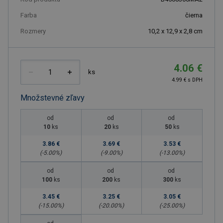
Farba
čierna
Rozmery
10,2 x 12,9 x 2,8 cm
4.06 €
ks
4.99 € s DPH
Množstevné zľavy
od
od
od
10
ks
20
ks
50
ks
3.86 €
3.69 €
3.53 €
(-
5.00
%)
(-
9.00
%)
(-
13.00
%)
od
od
od
100
ks
200
ks
300
ks
3.45 €
3.25 €
3.05 €
(-
15.00
%)
(-
20.00
%)
(-
25.00
%)