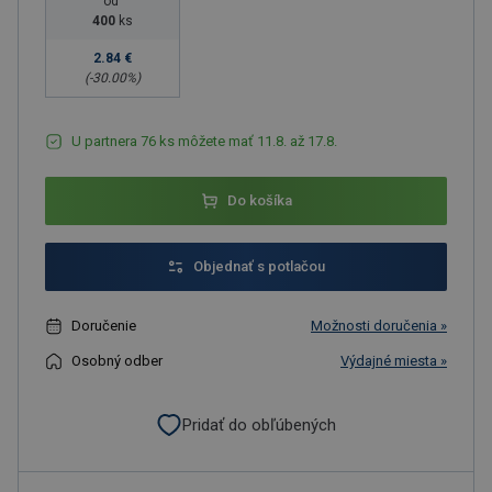
od
400
ks
2.84 €
(-
30.00
%)
U partnera 76 ks môžete mať 11.8. až 17.8.
Do košíka
Objednať s potlačou
Doručenie
Možnosti doručenia »
Osobný odber
Výdajné miesta »
Pridať do obľúbených