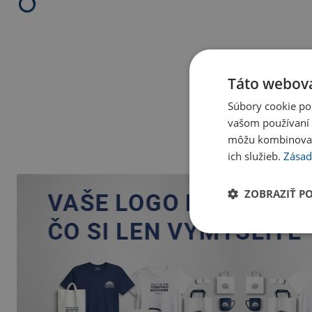
Táto webová
Súbory cookie po
vašom používaní n
môžu kombinovať s
ich služieb.
Zásad
ZOBRAZIŤ P