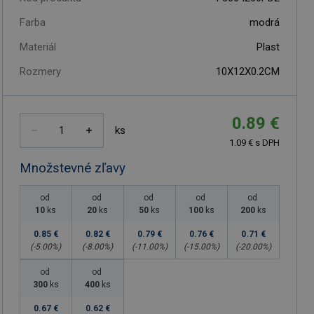
Farba
modrá
Materiál
Plast
Rozmery
10X12X0.2CM
0.89 €
ks
1.09 € s DPH
Množstevné zľavy
od
od
od
od
od
10
ks
20
ks
50
ks
100
ks
200
ks
0.85 €
0.82 €
0.79 €
0.76 €
0.71 €
(-
5.00
%)
(-
8.00
%)
(-
11.00
%)
(-
15.00
%)
(-
20.00
%)
od
od
300
ks
400
ks
0.67 €
0.62 €