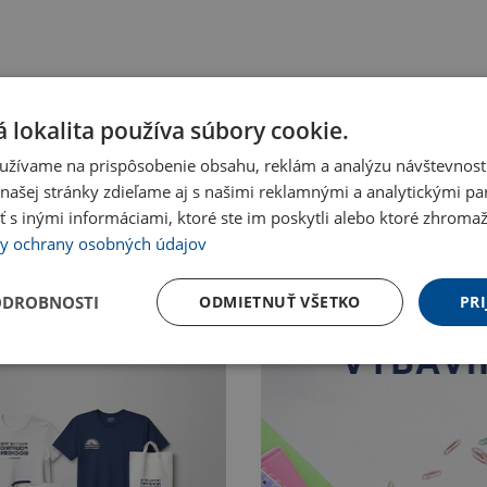
 lokalita používa súbory cookie.
užívame na prispôsobenie obsahu, reklám a analýzu návštevnosti
ašej stránky zdieľame aj s našimi reklamnými a analytickými par
 inými informáciami, ktoré ste im poskytli alebo ktoré zhromažd
y ochrany osobných údajov
ODROBNOSTI
ODMIETNUŤ VŠETKO
PRI