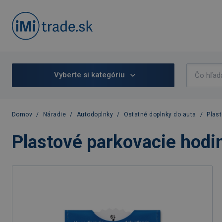
Vyberte si kategóriu
Domov
/
Náradie
/
Autodoplnky
/
Ostatné doplnky do auta
/
Plas
Plastové parkovacie hodi