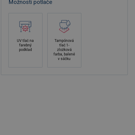
Možnosti potlače
UV tlač na
Tampónová
farebný
tlač 1-
podklad
zložková
farba, balené
v sáčku