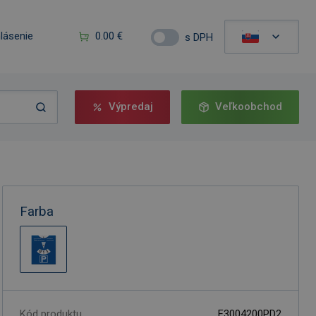
hlásenie
0.00 €
s DPH
Výpredaj
Veľkoobchod
Farba
Kód produktu
F3004200PD2