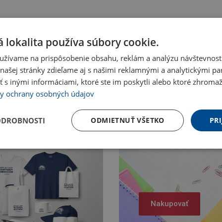
 lokalita používa súbory cookie.
užívame na prispôsobenie obsahu, reklám a analýzu návštevnosti
ašej stránky zdieľame aj s našimi reklamnými a analytickými par
 inými informáciami, ktoré ste im poskytli alebo ktoré zhromažd
y ochrany osobných údajov
ODROBNOSTI
ODMIETNUŤ VŠETKO
PRI
Nakupovať