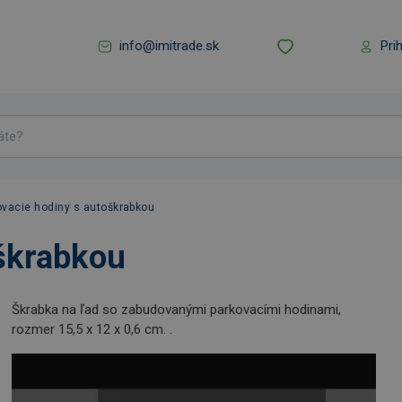
info@imitrade.sk
Pri
ovacie hodiny s autoškrabkou
škrabkou
Škrabka na ľad so zabudovanými parkovacími hodinami,
rozmer 15,5 x 12 x 0,6 cm. .