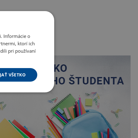
. Informácie o
tnermi, ktorí ich
ili pri používaní
JAŤ VŠETKO