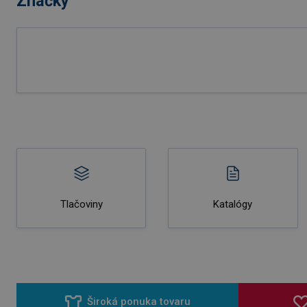
Značky
Tlačoviny
Katalógy
Široká ponuka tovaru