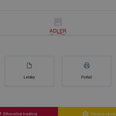
Letáky
Potlač
Dlhoročná tradícia
Vlastná výrob