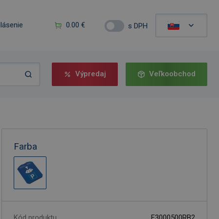
hlásenie
0.00 €
s DPH
Výpredaj
Veľkoobchod
Farba
Kód produktu
F3000500RB2