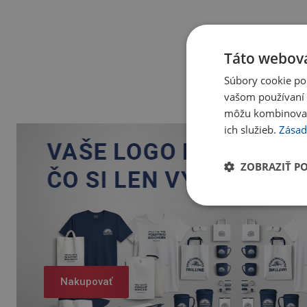
Táto webová
Súbory cookie po
vašom používaní n
môžu kombinovať s
ich služieb.
Zásad
ZOBRAZIŤ P
Nakupovať