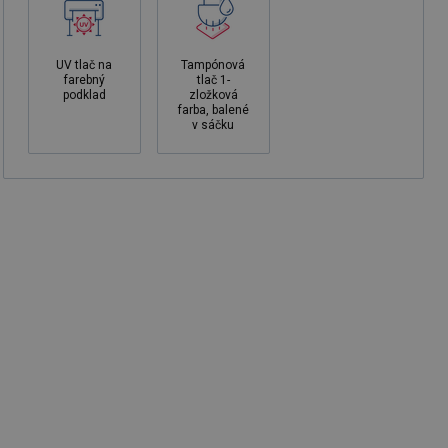
UV tlač na
Tampónová
farebný
tlač 1-
podklad
zložková
farba, balené
v sáčku