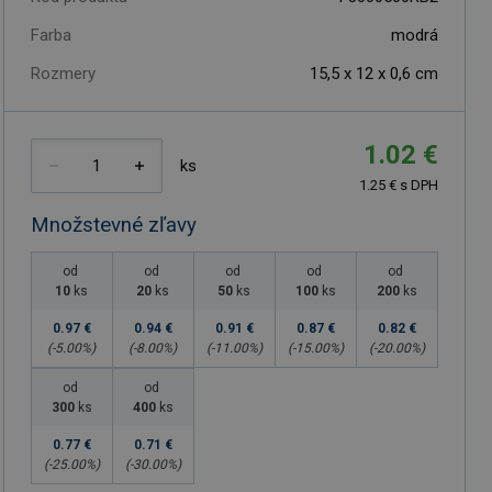
Farba
modrá
Rozmery
15,5 x 12 x 0,6 cm
1.02 €
ks
1.25 € s DPH
Množstevné zľavy
od
od
od
od
od
10
ks
20
ks
50
ks
100
ks
200
ks
0.97 €
0.94 €
0.91 €
0.87 €
0.82 €
(-
5.00
%)
(-
8.00
%)
(-
11.00
%)
(-
15.00
%)
(-
20.00
%)
od
od
300
ks
400
ks
0.77 €
0.71 €
(-
25.00
%)
(-
30.00
%)