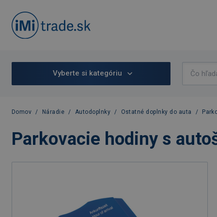
Vyberte si kategóriu
Domov
/
Náradie
/
Autodoplnky
/
Ostatné doplnky do auta
/
Park
Parkovacie hodiny s auto