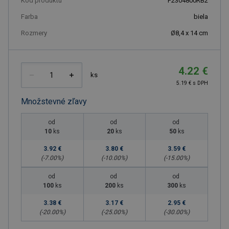
Kód produktu
F2304800RB2
Farba
biela
Rozmery
Ø8,4 x 14 cm
4.22 €
ks
5.19 € s DPH
Množstevné zľavy
od
od
od
10
ks
20
ks
50
ks
3.92 €
3.80 €
3.59 €
(-
7.00
%)
(-
10.00
%)
(-
15.00
%)
od
od
od
100
ks
200
ks
300
ks
3.38 €
3.17 €
2.95 €
(-
20.00
%)
(-
25.00
%)
(-
30.00
%)