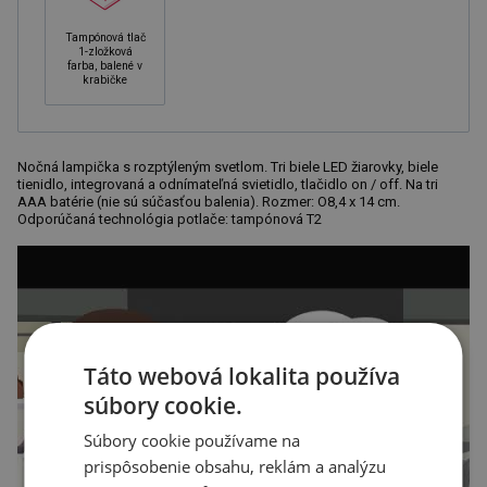
Tampónová tlač
1-zložková
farba, balené v
krabičke
Nočná lampička s rozptýleným svetlom. Tri biele LED žiarovky, biele
tienidlo, integrovaná a odnímateľná svietidlo, tlačidlo on / off. Na tri
AAA batérie (nie sú súčasťou balenia). Rozmer: O8,4 x 14 cm.
Odporúčaná technológia potlače: tampónová T2
Táto webová lokalita používa
súbory cookie.
Súbory cookie používame na
prispôsobenie obsahu, reklám a analýzu