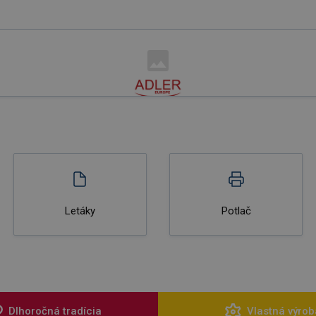
Letáky
Potlač
Dlhoročná tradícia
Vlastná výrob