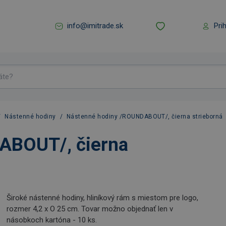
info@imitrade.sk
Pri
/
Nástenné hodiny
/
Nástenné hodiny /ROUNDABOUT/, čierna strieborná
ABOUT/, čierna
Široké nástenné hodiny, hliníkový rám s miestom pre logo,
rozmer 4,2 x O 25 cm. Tovar možno objednať len v
násobkoch kartóna - 10 ks.