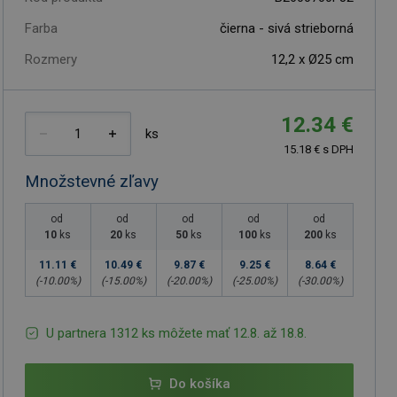
Farba
čierna - sivá strieborná
Rozmery
12,2 x Ø25 cm
12.34 €
ks
15.18 € s DPH
Množstevné zľavy
od
od
od
od
od
10
ks
20
ks
50
ks
100
ks
200
ks
11.11 €
10.49 €
9.87 €
9.25 €
8.64 €
(-
10.00
%)
(-
15.00
%)
(-
20.00
%)
(-
25.00
%)
(-
30.00
%)
U partnera 1312 ks môžete mať 12.8. až 18.8.
Do košíka