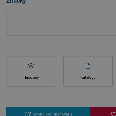
Značky
Tlačoviny
Katalógy
Široká ponuka tovaru