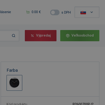
hlásenie
0.00 €
s DPH
Výpredaj
Veľkoobchod
Farba
Kód produktu
B2600700PJ2