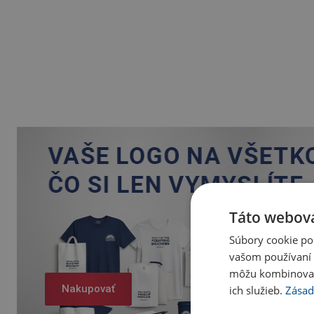
Táto webová
Súbory cookie po
vašom používaní n
môžu kombinovať s
Nakupovať
ich služieb.
Zásad