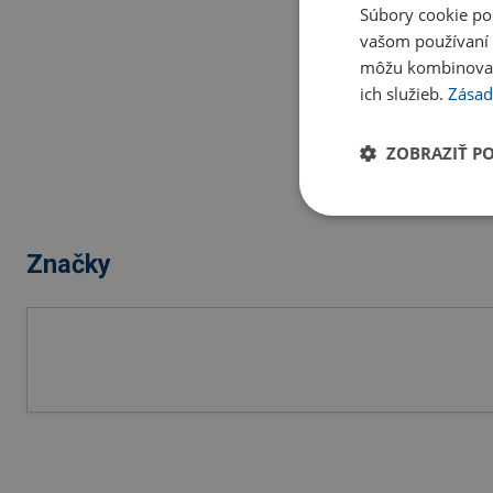
Súbory cookie po
vašom používaní n
môžu kombinovať s
ich služieb.
Zásad
ZOBRAZIŤ P
Značky