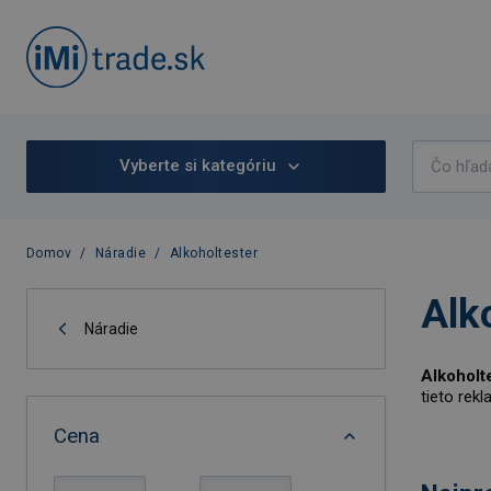
Vyberte si kategóriu
Domov
/
Náradie
/
Alkoholtester
Alk
Náradie
Alkoholt
tieto rek
Cena