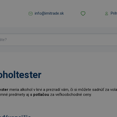
info@imitrade.sk
Pri
oholtester
ester
meria alkohol v krvi a prezradí vám, či si môžete sadnúť za vola
lamné predmety aj
s potlačou
za veľkoobchodné ceny.