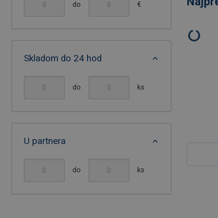
Najpr
do
€
Skladom do 24 hod
do
ks
U partnera
do
ks