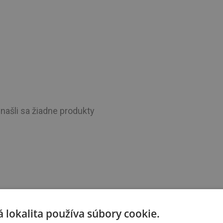
našli sa žiadne produkty
 lokalita používa súbory cookie.