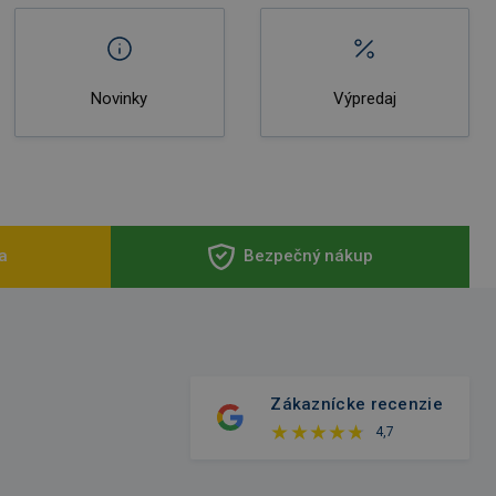
Novinky
Výpredaj
a
Bezpečný nákup
Zákaznícke recenzie
4,7