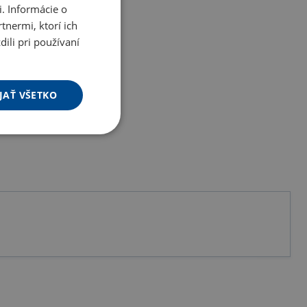
. Informácie o
tnermi, ktorí ich
ili pri používaní
JAŤ VŠETKO