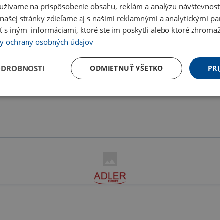
užívame na prispôsobenie obsahu, reklám a analýzu návštevnosti
ašej stránky zdieľame aj s našimi reklamnými a analytickými par
 inými informáciami, ktoré ste im poskytli alebo ktoré zhromažd
y ochrany osobných údajov
ODROBNOSTI
ODMIETNUŤ VŠETKO
PRI