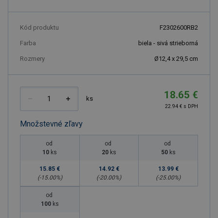
Kód produktu
F2302600RB2
Farba
biela - sivá strieborná
Rozmery
Ø12,4 x 29,5 cm
18.65 €
ks
22.94 € s DPH
Množstevné zľavy
od
od
od
10
ks
20
ks
50
ks
15.85 €
14.92 €
13.99 €
(-
15.00
%)
(-
20.00
%)
(-
25.00
%)
od
100
ks