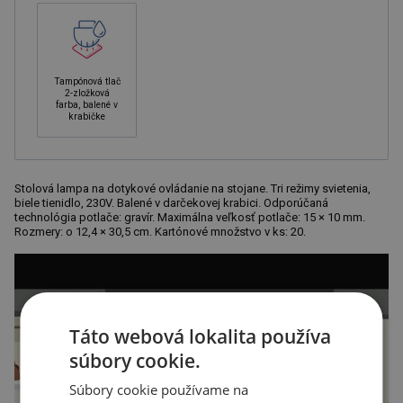
Tampónová tlač
2-zložková
farba, balené v
krabičke
Stolová lampa na dotykové ovládanie na stojane. Tri režimy svietenia,
biele tienidlo, 230V. Balené v darčekovej krabici. Odporúčaná
technológia potlače: gravír. Maximálna veľkosť potlače: 15 × 10 mm.
Rozmery: o 12,4 × 30,5 cm. Kartónové množstvo v ks: 20.
Táto webová lokalita používa
súbory cookie.
Súbory cookie používame na