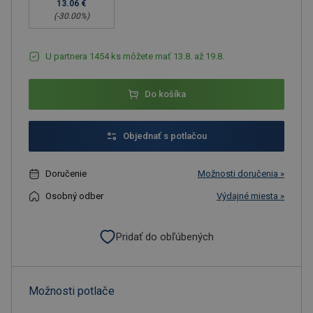
13.06 €
(-
30.00
%)
U partnera 1454 ks môžete mať 13.8. až 19.8.
Do košíka
Objednať s potlačou
Doručenie
Možnosti doručenia »
Osobný odber
Výdajné miesta »
Pridať do obľúbených
Možnosti potlače