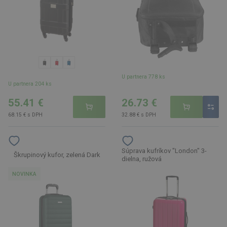
U partnera 778 ks
U partnera 204 ks
55.41 €
26.73 €
68.15 € s DPH
32.88 € s DPH
Súprava kufríkov "London" 3-
Škrupinový kufor, zelená Dark
dielna, ružová
NOVINKA