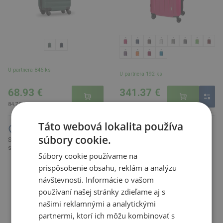
U partnera 846 ks
U partnera 192 ks
68.93 €
341.37 €
84.78 € s DPH
419.89 € s DPH
Táto webová lokalita používa
súbory cookie.
Súprava kufríkov, 3-dielna, sivá
Thule Subterra 2 príručný
strieborná
kolieskový kufor, čierna
Súbory cookie používame na
prispôsobenie obsahu, reklám a analýzu
návštevnosti. Informácie o vašom
používaní našej stránky zdieľame aj s
našimi reklamnými a analytickými
partnermi, ktorí ich môžu kombinovať s