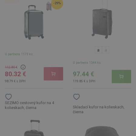
-29%
U partnera 1173 ks
U partnera 1044 ks
112.80 €
97.44 €
80.32 €
119.85 € s DPH
98.79 € s DPH
SEZIMO cestovný kufor na 4
Skladací kufor na kolieskach,
kolieskach, čierna
čierna