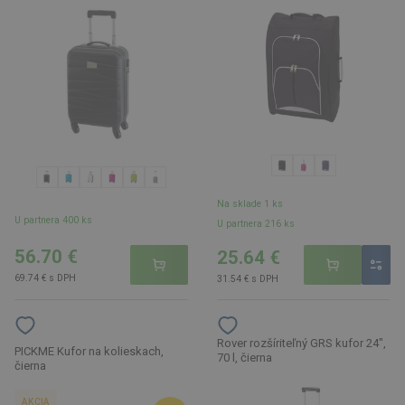
Na sklade 1 ks
U partnera 400 ks
U partnera 216 ks
56.70 €
25.64 €
69.74 € s DPH
31.54 € s DPH
Rover rozšíriteľný GRS kufor 24",
PICKME Kufor na kolieskach,
70 l, čierna
čierna
AKCIA