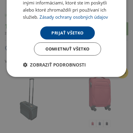
inými informáciami, ktoré ste im poskytli
alebo ktoré zhromaždili pri používaní ich
U partnera 1 ks
U partnera 35 ks
služieb.
Zásady ochrany osobných údajov
186.15 €
557.02 €
PRIJAŤ VŠETKO
228.96 € s DPH
685.13 € s DPH
ODMIETNUŤ VŠETKO
VOYAGE Kufor na kolieskach,
červená
Veľká taška na kolieskach, čierna
ZOBRAZIŤ PODROBNOSTI
AKCIA
-24%