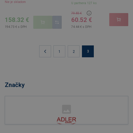
Nie je skladom
U partnera 127 ks
79.83 €
158.32 €
60.52 €
194.73 € s DPH
74.44 € s DPH
3
1
2
Značky