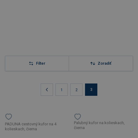
Filter
Zoradiť
3
1
2
Palubný kufor na kolieskach,
PADUNA cestovný kufor na 4
čierna
kolieskach, čierna