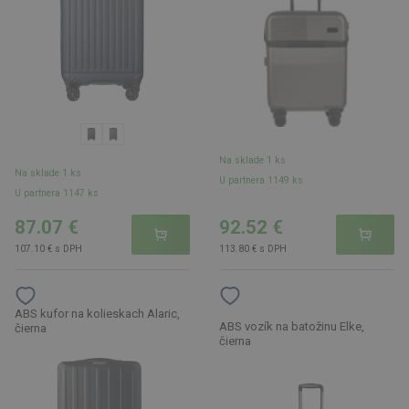
Na sklade 1 ks
Na sklade 1 ks
U partnera 1149 ks
U partnera 1147 ks
87.07 €
92.52 €
107.10 € s DPH
113.80 € s DPH
ABS kufor na kolieskach Alaric,
ABS vozík na batožinu Elke,
čierna
čierna