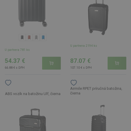
U partnera 2194 ks
U partnera 781 ks
54.37 €
87.07 €
66.88 € s DPH
107.10 € s DPH
Airmile RPET príručná batožina,
čierna
ABS vozík na batožinu Ulf, čierna