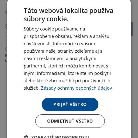
Táto webová lokalita používa
U partnera 1910 ks
U partnera 1687 ks
súbory cookie.
84.43 €
3.29 €
Súbory cookie používame na
103.85 € s DPH
4.05 € s DPH
prispôsobenie obsahu, reklám a analýzu
návštevnosti. Informácie o vašom
používaní našej stránky zdieľame aj s
BINKY pevný kufor na 4
našimi reklamnými a analytickými
CALIS pevný kufor so 4
kolieskach, biela
partnermi, ktorí ich môžu kombinovať s
kolieskami, biela
inými informáciami, ktoré ste im poskytli
alebo ktoré zhromaždili pri používaní ich
služieb.
Zásady ochrany osobných údajov
PRIJAŤ VŠETKO
ODMIETNUŤ VŠETKO
U partnera 949 ks
ZOBRAZIŤ PODROBNOSTI