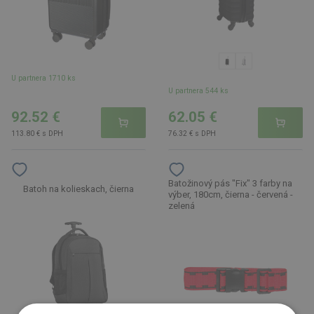
U partnera 1710 ks
U partnera 544 ks
92.52 €
62.05 €
113.80 € s DPH
76.32 € s DPH
Batožinový pás "Fix" 3 farby na
Batoh na kolieskach, čierna
výber, 180cm, čierna - červená -
zelená