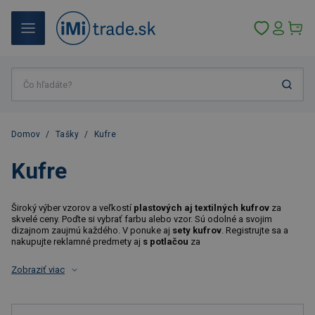
Domov
/
Tašky
/
Kufre
Kufre
Široký výber vzorov a veľkostí
plastových aj textilných kufrov
za
skvelé ceny. Poďte si vybrať farbu alebo vzor. Sú odolné a svojim
dizajnom zaujmú každého. V ponuke aj
sety kufrov
. Registrujte sa a
nakupujte reklamné predmety aj
s potlačou
za
Zobraziť viac