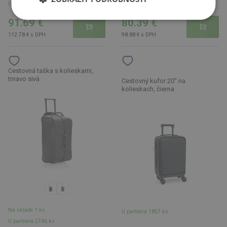
U partnera 40 ks
91.69 €
80.39 €
112.78 € s DPH
98.88 € s DPH
Cestovná taška s kolieskami,
tmavo sivá
Cestovný kufor 20" na
kolieskach, čierna
Na sklade 1 ks
U partnera 1857 ks
U partnera 2746 ks