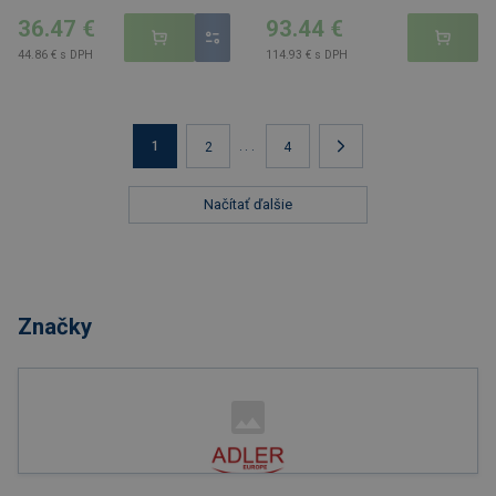
36.47 €
93.44 €
44.86 € s DPH
114.93 € s DPH
1
...
2
4
Načítať ďalšie
Značky