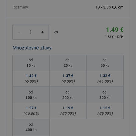
Rozmery
10 x 3,5 x 0,6 cm
1.49 €
ks
1.83 € s DPH
Množstevné zľavy
od
od
od
10
ks
20
ks
50
ks
1.42 €
1.37 €
1.33 €
(-
5.00
%)
(-
8.00
%)
(-
11.00
%)
od
od
od
100
ks
200
ks
300
ks
1.27 €
1.19 €
1.12 €
(-
15.00
%)
(-
20.00
%)
(-
25.00
%)
od
400
ks