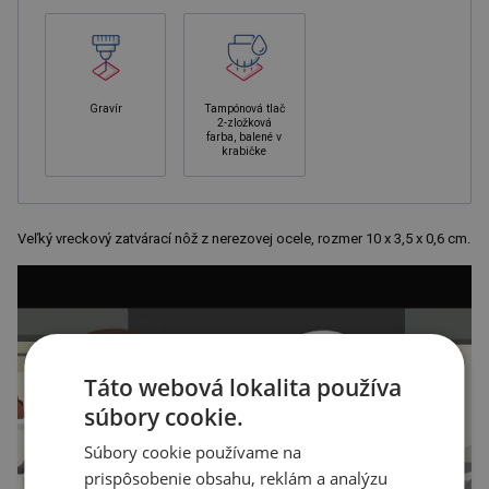
Gravír
Tampónová tlač
2-zložková
farba, balené v
krabičke
Veľký vreckový zatvárací nôž z nerezovej ocele, rozmer 10 x 3,5 x 0,6 cm.
Táto webová lokalita používa
súbory cookie.
Súbory cookie používame na
prispôsobenie obsahu, reklám a analýzu