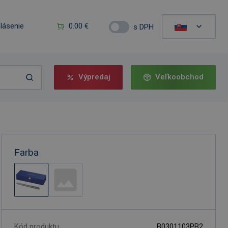
hlásenie
0.00 €
s DPH
Výpredaj
Veľkoobchod
Farba
Kód produktu
B0301103PB2