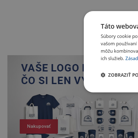
Táto webová
Súbory cookie po
vašom používaní n
môžu kombinovať s
ich služieb.
Zásad
ZOBRAZIŤ P
Nakupovať