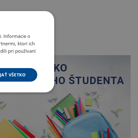
. Informácie o
tnermi, ktorí ich
ili pri používaní
JAŤ VŠETKO