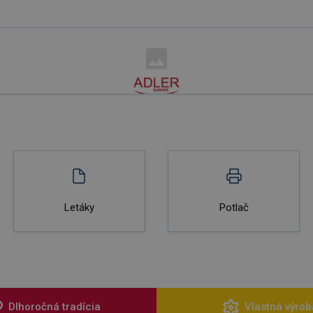
Letáky
Potlač
Dlhoročná tradícia
Vlastná výrob