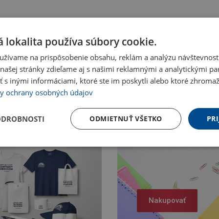
 lokalita používa súbory cookie.
užívame na prispôsobenie obsahu, reklám a analýzu návštevnosti
ašej stránky zdieľame aj s našimi reklamnými a analytickými par
 inými informáciami, ktoré ste im poskytli alebo ktoré zhromažd
y ochrany osobných údajov
ODROBNOSTI
ODMIETNUŤ VŠETKO
PRI
Nakupovať