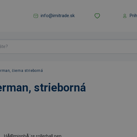
info@imitrade.sk
Pri
rman, čierna strieborná
erman, strieborná
HÃ©misphÃ¨re rollerball pen