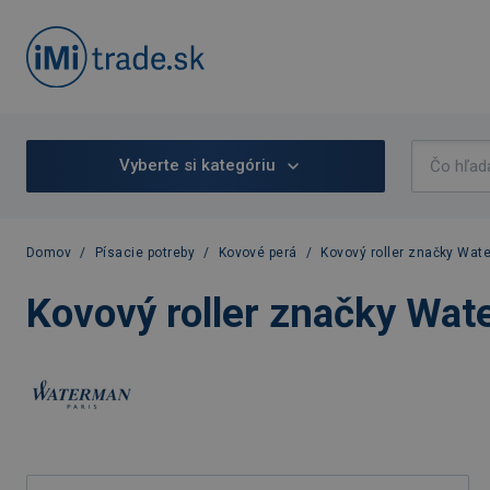
Vyberte si kategóriu
Domov
/
Písacie potreby
/
Kovové perá
/
Kovový roller značky Wate
Kovový roller značky Wat