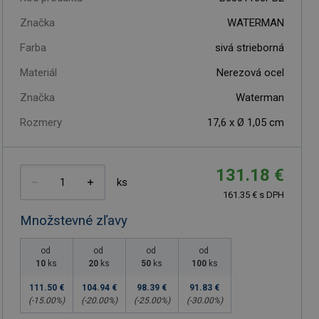
Značka
WATERMAN
Farba
sivá strieborná
Materiál
Nerezová ocel
Značka
Waterman
Rozmery
17,6 x Ø 1,05 cm
131.18 €
ks
161.35 € s DPH
Množstevné zľavy
od
od
od
od
10
ks
20
ks
50
ks
100
ks
111.50 €
104.94 €
98.39 €
91.83 €
(-
15.00
%)
(-
20.00
%)
(-
25.00
%)
(-
30.00
%)