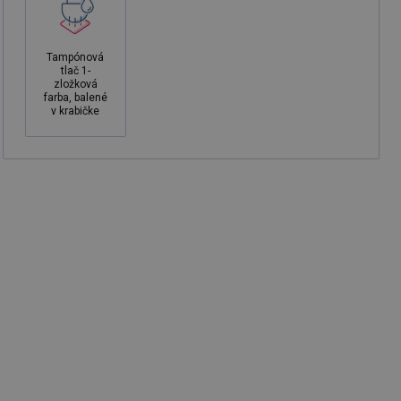
Tampónová
tlač 1-
zložková
farba, balené
v krabičke