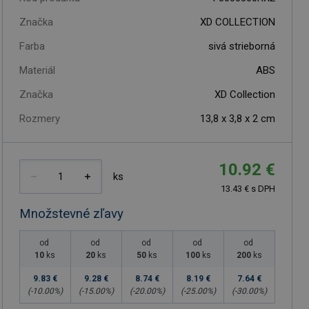
Značka
XD COLLECTION
Farba
sivá strieborná
Materiál
ABS
Značka
XD Collection
Rozmery
13,8 x 3,8 x 2 cm
10.92 €
ks
13.43 € s DPH
Množstevné zľavy
od
od
od
od
od
10
ks
20
ks
50
ks
100
ks
200
ks
9.83 €
9.28 €
8.74 €
8.19 €
7.64 €
(-
10.00
%)
(-
15.00
%)
(-
20.00
%)
(-
25.00
%)
(-
30.00
%)