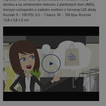
dezénu a so strieborným telesom z plastických živíc (ABS),
čiernym uchopením a zadným svetlom z červenej LED diódy.
Rozsah 5 – 100 PSI, 0,5 – 7 barov, 50 – 700 Kpa. Rozmer:
13,8 x 3,8 x 2 cm