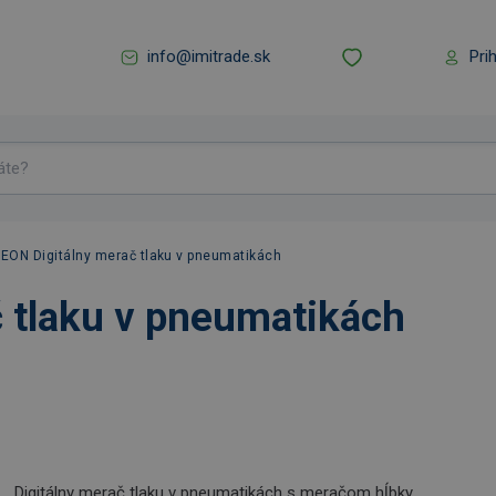
info@imitrade.sk
Pri
EON Digitálny merač tlaku v pneumatikách
 tlaku v pneumatikách
Digitálny merač tlaku v pneumatikách s meračom hĺbky