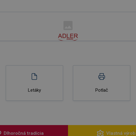
Letáky
Potlač
Dlhoročná tradícia
Vlastná výrob