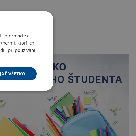
. Informácie o
tnermi, ktorí ich
ili pri používaní
JAŤ VŠETKO