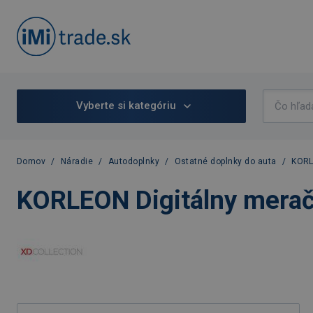
Vyberte si kategóriu
Domov
/
Náradie
/
Autodoplnky
/
Ostatné doplnky do auta
/
KORL
KORLEON Digitálny merač