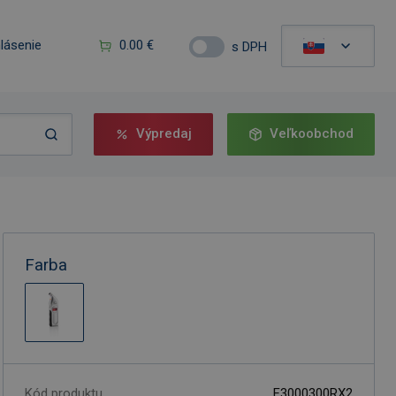
hlásenie
0.00 €
s DPH
Výpredaj
Veľkoobchod
Farba
Kód produktu
F3000300RX2