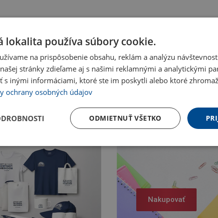
 lokalita používa súbory cookie.
užívame na prispôsobenie obsahu, reklám a analýzu návštevnosti
ašej stránky zdieľame aj s našimi reklamnými a analytickými par
 inými informáciami, ktoré ste im poskytli alebo ktoré zhromažd
y ochrany osobných údajov
ODROBNOSTI
ODMIETNUŤ VŠETKO
PRI
Nakupovať