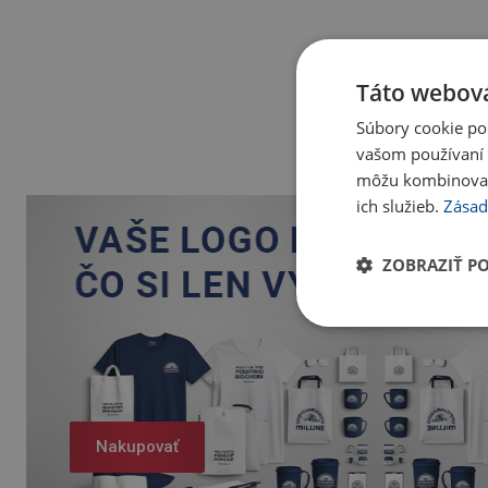
Táto webová
Súbory cookie po
vašom používaní n
môžu kombinovať s
ich služieb.
Zásad
ZOBRAZIŤ P
Nakupovať