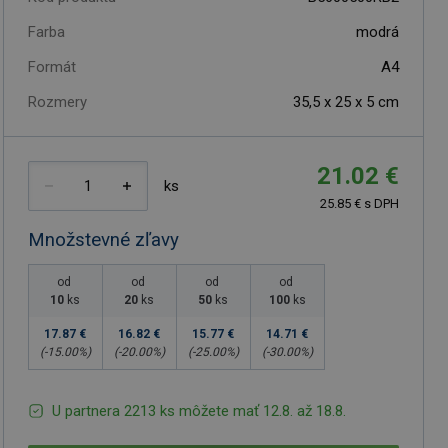
Farba
modrá
Formát
A4
Rozmery
35,5 x 25 x 5 cm
21.02 €
ks
25.85 € s DPH
Množstevné zľavy
od
od
od
od
10
ks
20
ks
50
ks
100
ks
17.87 €
16.82 €
15.77 €
14.71 €
(-
15.00
%)
(-
20.00
%)
(-
25.00
%)
(-
30.00
%)
U partnera 2213 ks môžete mať 12.8. až 18.8.