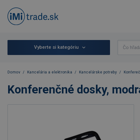
Vyberte si kategóriu
Domov
/
Kancelária a elektronika
/
Kancelárske potreby
/
Konfere
Konferenčné dosky, modr