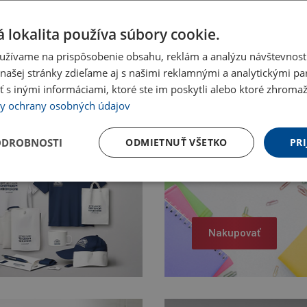
 lokalita používa súbory cookie.
užívame na prispôsobenie obsahu, reklám a analýzu návštevnosti
ašej stránky zdieľame aj s našimi reklamnými a analytickými par
 inými informáciami, ktoré ste im poskytli alebo ktoré zhromažd
y ochrany osobných údajov
ODROBNOSTI
ODMIETNUŤ VŠETKO
PRI
Nakupovať