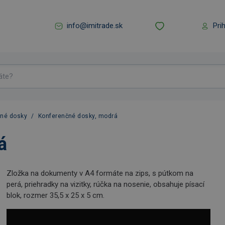
info@imitrade.sk
Pri
čné dosky
/
Konferenčné dosky, modrá
á
Zložka na dokumenty v A4 formáte na zips, s pútkom na
perá, priehradky na vizitky, rúčka na nosenie, obsahuje písací
blok, rozmer 35,5 x 25 x 5 cm.