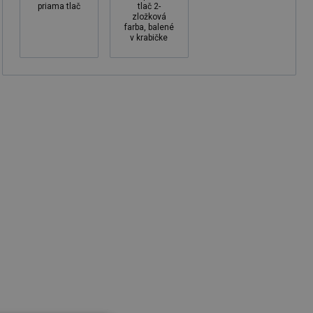
priama tlač
tlač 2-
zložková
farba, balené
v krabičke