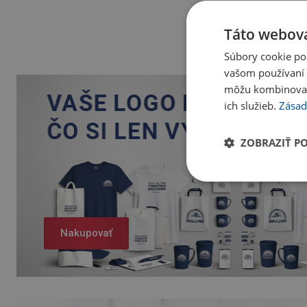
Táto webová
Súbory cookie po
vašom používaní n
môžu kombinovať s
ich služieb.
Zásad
ZOBRAZIŤ P
Nakupovať