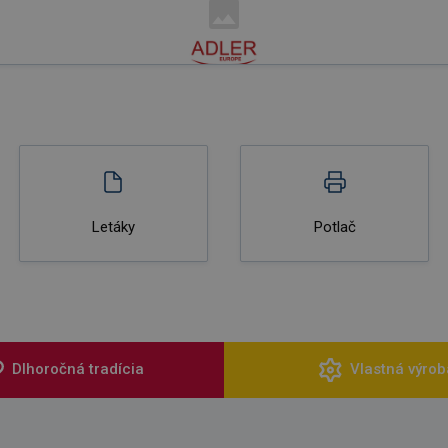
Letáky
Potlač
Dlhoročná tradícia
Vlastná výrob