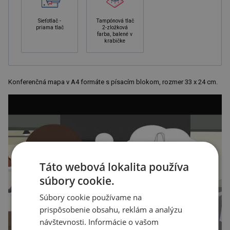
Sieťotlač -
Tampónová tlač
priama tlač
2-zložková
farba, balené v
krabičke
Konferenčná mapa v A4 formáte s písacím blokom, rozmer 33 x 24 cm.
Táto webová lokalita používa
súbory cookie.
Súbory cookie používame na
prispôsobenie obsahu, reklám a analýzu
návštevnosti. Informácie o vašom