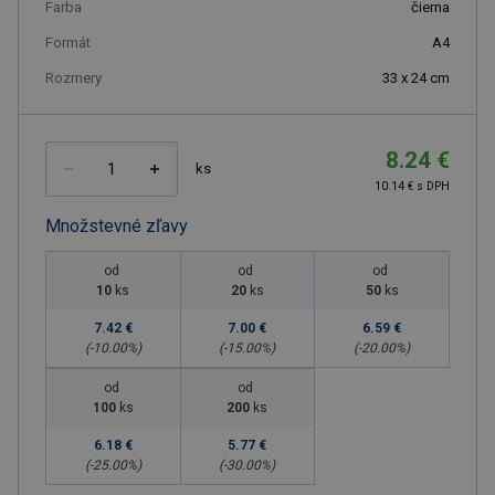
Farba
čierna
Formát
A4
Rozmery
33 x 24 cm
8.24 €
ks
10.14 € s DPH
Množstevné zľavy
od
od
od
10
ks
20
ks
50
ks
7.42 €
7.00 €
6.59 €
(-
10.00
%)
(-
15.00
%)
(-
20.00
%)
od
od
100
ks
200
ks
6.18 €
5.77 €
(-
25.00
%)
(-
30.00
%)