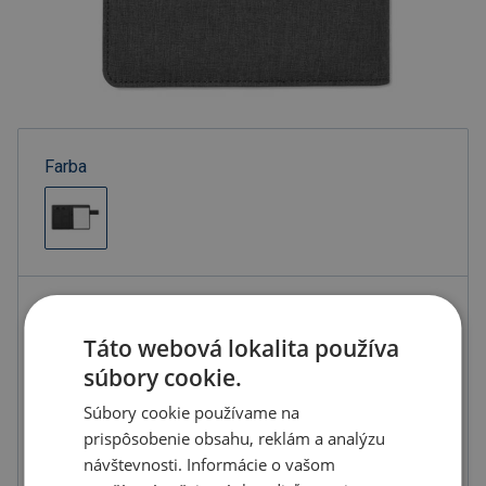
Farba
Kód produktu
B5601900PD2
Táto webová lokalita používa
Farba
čierna
súbory cookie.
Materiál
Mix
Súbory cookie používame na
Kapacita
4000
prispôsobenie obsahu, reklám a analýzu
Formát
A5
návštevnosti. Informácie o vašom
Rozmery
17,5X22,5X2 CM