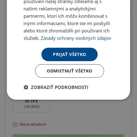
používaní našej stránky zdieľame aj s
našimi reklamnými a analytickými
partnermi, ktorí ich môžu kombinovať s
35.99 €
inými informáciami, ktoré ste im poskytli
ks
44.27 € s DPH
alebo ktoré zhromaždili pri používaní ich
služieb.
Zásady ochrany osobných údajov
Množstevné zľavy
od
od
od
PRIJAŤ VŠETKO
10
ks
20
ks
50
ks
30.59 €
28.79 €
26.99 €
ODMIETNUŤ VŠETKO
(-
15.00
%)
(-
20.00
%)
(-
25.00
%)
od
ZOBRAZIŤ PODROBNOSTI
100
ks
25.19 €
(-
30.00
%)
Nie je skladom