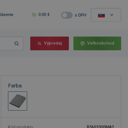
hlásenie
0.00 €
s DPH
Výpredaj
Veľkoobchod
Farba
Kód produktu
B5603300MA2