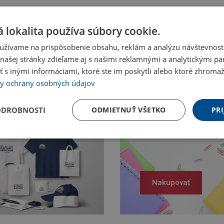
 lokalita používa súbory cookie.
užívame na prispôsobenie obsahu, reklám a analýzu návštevnosti
ašej stránky zdieľame aj s našimi reklamnými a analytickými par
 inými informáciami, ktoré ste im poskytli alebo ktoré zhromažd
y ochrany osobných údajov
ODROBNOSTI
ODMIETNUŤ VŠETKO
PRI
Nakupovať