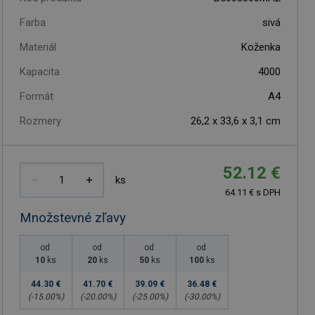
Farba
sivá
Materiál
Koženka
Kapacita
4000
Formát
A4
Rozmery
26,2 x 33,6 x 3,1 cm
52.12 €
ks
64.11 € s DPH
Množstevné zľavy
od
od
od
od
10
ks
20
ks
50
ks
100
ks
44.30 €
41.70 €
39.09 €
36.48 €
(-
15.00
%)
(-
20.00
%)
(-
25.00
%)
(-
30.00
%)