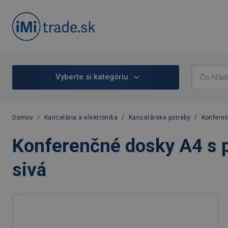
Vyberte si kategóriu
Domov
/
Kancelária a elektronika
/
Kancelárske potreby
/
Konfere
Konferenčné dosky A4 s
sivá