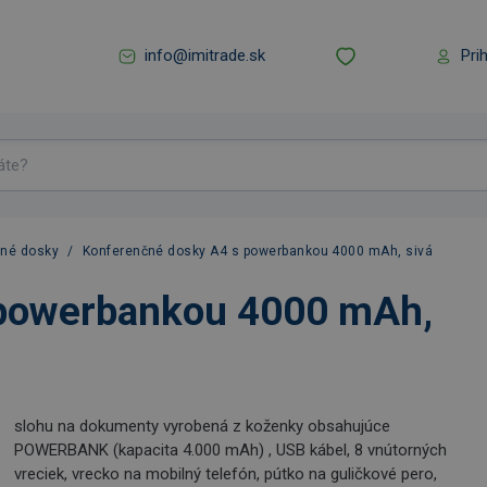
info@imitrade.sk
Pri
čné dosky
/
Konferenčné dosky A4 s powerbankou 4000 mAh, sivá
 powerbankou 4000 mAh,
slohu na dokumenty vyrobená z koženky obsahujúce
POWERBANK (kapacita 4.000 mAh) , USB kábel, 8 vnútorných
vreciek, vrecko na mobilný telefón, pútko na guličkové pero,