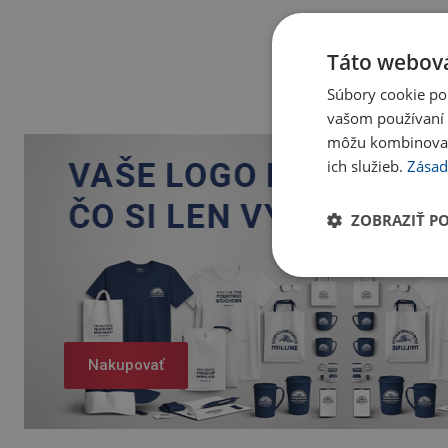
Táto webová
Súbory cookie po
vašom používaní n
môžu kombinovať s
ich služieb.
Zásad
ZOBRAZIŤ P
Nakupovať