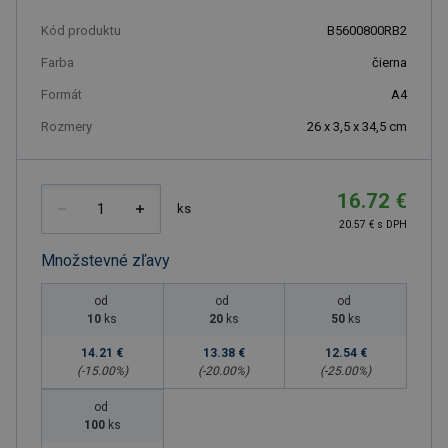
Kód produktu
B5600800RB2
Farba
čierna
Formát
A4
Rozmery
26 x 3,5 x 34,5 cm
16.72 €
ks
20.57 € s DPH
Množstevné zľavy
od
od
od
10
ks
20
ks
50
ks
14.21 €
13.38 €
12.54 €
(-
15.00
%)
(-
20.00
%)
(-
25.00
%)
od
100
ks