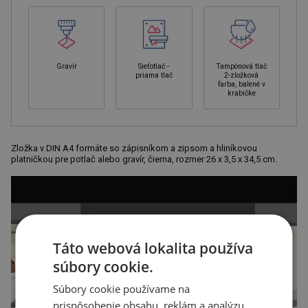
Gravír
Sieťotlač -
Tampónová tlač
priama tlač
2-zložková
farba, balené v
krabičke
Zložka v DIN A4 formáte so zápisníkom a zipsom a hliníkovou
platničkou pre potlač alebo gravír, čierna, rozmer 26 x 3,5 x 34,5 cm.
Táto webová lokalita používa
súbory cookie.
Súbory cookie používame na
prispôsobenie obsahu, reklám a analýzu