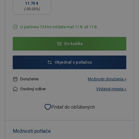
11.70 €
(-
30.00
%)
U partnera 124 ks môžete mať 11.8. až 17.8.
Do košíka
Objednať s potlačou
Doručenie
Možnosti doručenia »
Osobný odber
Výdajné miesta »
Pridať do obľúbených
Možnosti potlače