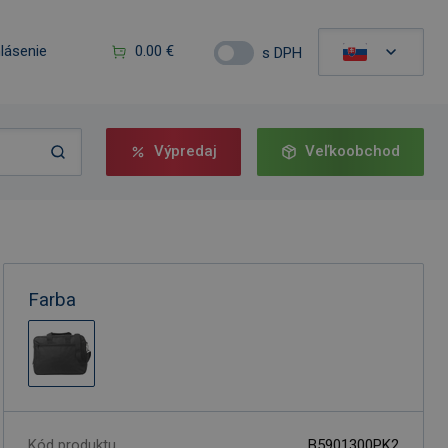
hlásenie
0.00 €
s DPH
Výpredaj
Veľkoobchod
Farba
Kód produktu
B5901300PK2