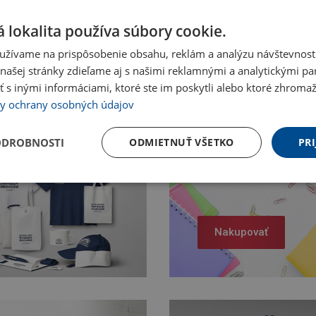
 lokalita používa súbory cookie.
užívame na prispôsobenie obsahu, reklám a analýzu návštevnosti
ašej stránky zdieľame aj s našimi reklamnými a analytickými par
 inými informáciami, ktoré ste im poskytli alebo ktoré zhromažd
y ochrany osobných údajov
ODROBNOSTI
ODMIETNUŤ VŠETKO
PRI
Nakupovať