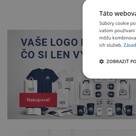
Táto webová
Súbory cookie po
vašom používaní n
môžu kombinovať s
ich služieb.
Zásad
ZOBRAZIŤ P
Nakupovať