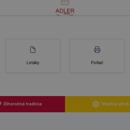
Letáky
Potlač
Dlhoročná tradícia
Vlastná výrob