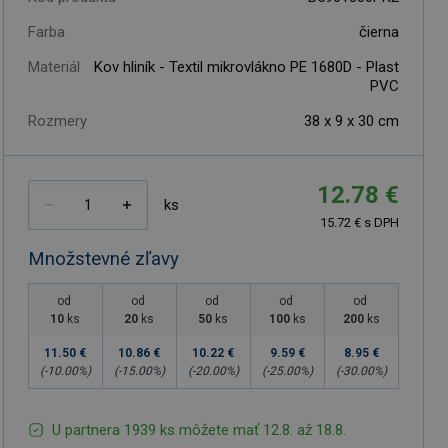
Farba
čierna
Materiál
Kov hliník - Textil mikrovlákno PE 1680D - Plast
PVC
Rozmery
38 x 9 x 30 cm
12.78 €
ks
15.72 € s DPH
Množstevné zľavy
od
od
od
od
od
10
ks
20
ks
50
ks
100
ks
200
ks
11.50 €
10.86 €
10.22 €
9.59 €
8.95 €
(-
10.00
%)
(-
15.00
%)
(-
20.00
%)
(-
25.00
%)
(-
30.00
%)
U partnera 1939 ks môžete mať 12.8. až 18.8.