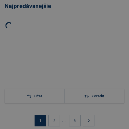
Najpredávanejšie
Filter
Zoradiť
1
...
2
8