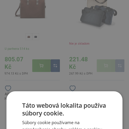
Nie je skladom
U partnera 514 ks
805.07
221.48
Kč
Kč
974.13 Kč s DPH
267.99 Kč s DPH
ARDARA TAŠKA PŘES RAMENO
ASORTA taška na dokumenty,
NA NOTEBOOK 15 ", šedá
zelená
Táto webová lokalita používa
súbory cookie.
Súbory cookie používame na