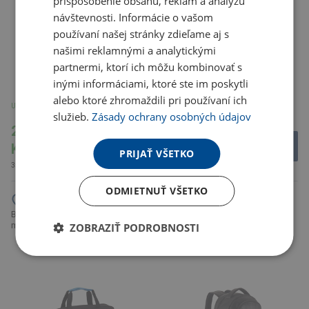
prispôsobenie obsahu, reklám a analýzu
návštevnosti. Informácie o vašom
používaní našej stránky zdieľame aj s
našimi reklamnými a analytickými
partnermi, ktorí ich môžu kombinovať s
inými informáciami, ktoré ste im poskytli
alebo ktoré zhromaždili pri používaní ich
U partnera 1912 ks
Na sklade 17 ks
služieb.
Zásady ochrany osobných údajov
296.45
141.37
Kč
Kč
PRIJAŤ VŠETKO
358.70 Kč s DPH
171.06 Kč s DPH
ODMIETNUŤ VŠETKO
Balrog Trask na dokumenty,
modrá
ZOBRAZIŤ PODROBNOSTI
Batoh na notebook Boardroom
Impact z RPET AWARE™, černá
(
1
)