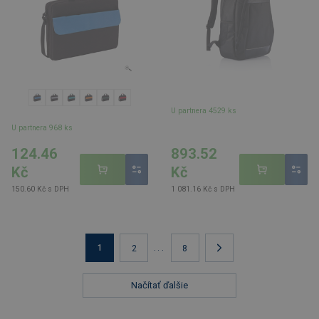
U partnera 4529 ks
U partnera 968 ks
124.46
893.52
Kč
Kč
150.60 Kč s DPH
1 081.16 Kč s DPH
1
...
2
8
Načítať ďalšie