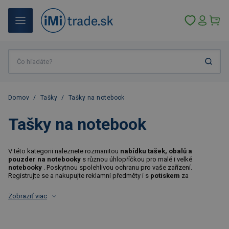
Domov
/
Tašky
/
Tašky na notebook
Tašky na notebook
V této kategorii naleznete rozmanitou
nabídku tašek, obalů a
pouzder na notebooky
s různou úhlopříčkou pro malé i velké
notebooky
. Poskytnou spolehlivou ochranu pro vaše zařízení.
Registrujte se a nakupujte reklamní předměty i s
potiskem
za
Zobraziť viac