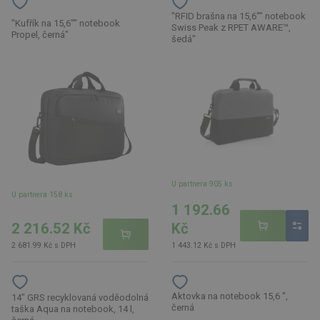
"RFID brašna na 15,6"" notebook
"Kufřík na 15,6"" notebook
Swiss Peak z RPET AWARE™,
Propel, černá"
šedá"
U partnera 905 ks
U partnera 158 ks
1 192.66
2 216.52 Kč
Kč
2 681.99 Kč s DPH
1 443.12 Kč s DPH
Aktovka na notebook 15,6 ",
14" GRS recyklovaná voděodolná
černá
taška Aqua na notebook, 14 l,