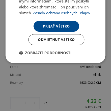
inými informáciami, ktoré ste im poskytli
alebo ktoré zhromaždili pri používaní ich
služieb.
Zásady ochrany osobných údajov
Farba
PRIJAŤ VŠETKO
ODMIETNUŤ VŠETKO
ZOBRAZIŤ PODROBNOSTI
Kód produktu
B3301301PD2
Farba
sivá strieborná
Materiál
Hliník
Rozmery
18X3.9X2.2 CM
4.22 €
ks
5.19 € s DPH