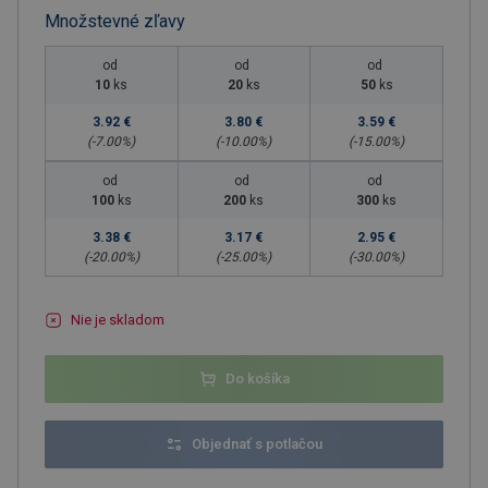
Množstevné zľavy
od
od
od
10
ks
20
ks
50
ks
3.92 €
3.80 €
3.59 €
(-
7.00
%)
(-
10.00
%)
(-
15.00
%)
od
od
od
100
ks
200
ks
300
ks
3.38 €
3.17 €
2.95 €
(-
20.00
%)
(-
25.00
%)
(-
30.00
%)
Nie je skladom
Do košíka
Objednať s potlačou