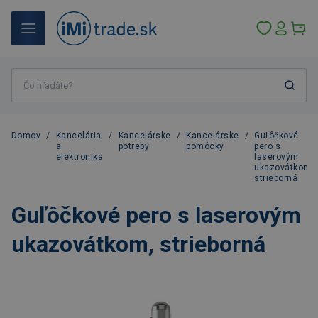
Domov
/
Kancelária
/
Kancelárske
/
Kancelárske
/
Guľôčkové
a
potreby
pomôcky
pero s
elektronika
laserovým
ukazovátkom,
strieborná
Guľôčkové pero s laserovým
ukazovátkom, strieborná