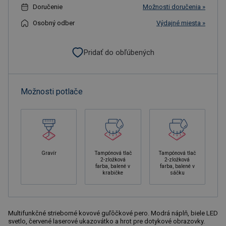
Doručenie
Možnosti doručenia »
Osobný odber
Výdajné miesta »
Pridať do obľúbených
Možnosti potlače
Gravír
Tampónová tlač
Tampónová tlač
2-zložková
2-zložková
farba, balené v
farba, balené v
krabičke
sáčku
Multifunkčné strieborné kovové guľôčkové pero. Modrá náplň, biele LED
svetlo, červené laserové ukazovátko a hrot pre dotykové obrazovky.