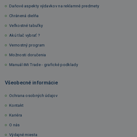
Daňové aspekty výdavkov na reklamné predmety
Chránená dielňa
Veľkostné tabuľky
Akú tlač vybrať ?
Vernostný program
Možnosti doručenia
Manuál iMi Trade - grafické podklady
Všeobecné informácie
Ochrana osobných údajov
Kontakt
Kariéra
O nás
Výdajné miesta