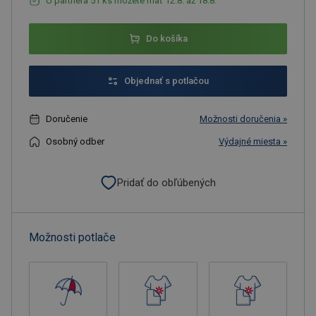
U partnera 51 ks môžete mať 12.8. až 18.8.
Do košíka
Objednať s potlačou
Doručenie
Možnosti doručenia »
Osobný odber
Výdajné miesta »
Pridať do obľúbených
Možnosti potlače