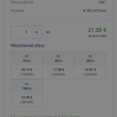
Šírka v palcoch
130
"
Rozmery
ø 132 x 97,5 cm
21.35 €
ks
26.26 € s DPH
Množstevné zľavy
od
od
od
10
ks
20
ks
50
ks
18.15 €
17.08 €
16.01 €
(-
15.00
%)
(-
20.00
%)
(-
25.00
%)
od
100
ks
14.95 €
(-
30.00
%)