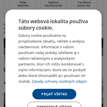
Potlač
Digitálna
Transférová
dáždnikov
transferová tlač
priama tlač
Táto webová lokalita používa
Golfový dáždnik s ventilačnou funkciou v XXL veľkosti z hodvábneho PE
súbory cookie.
čiernej farby, vhodný pre všetky golfové vozíky. Odporúčaná
technológia tlače: sieťotlač S2. Rozmery: o 130 x 97 cm
Súbory cookie používame na
prispôsobenie obsahu, reklám a analýzu
návštevnosti. Informácie o vašom
používaní našej stránky zdieľame aj s
našimi reklamnými a analytickými
partnermi, ktorí ich môžu kombinovať s
inými informáciami, ktoré ste im poskytli
alebo ktoré zhromaždili pri používaní ich
služieb.
Zásady ochrany osobných údajov
PRIJAŤ VŠETKO
ODMIETNUŤ VŠETKO