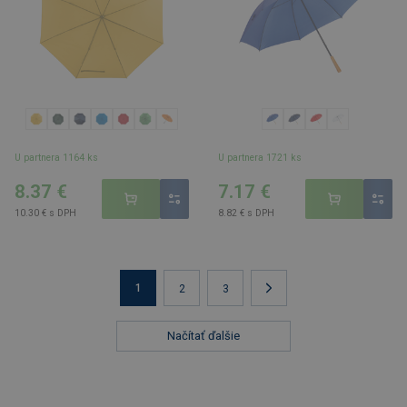
U partnera 1164 ks
U partnera 1721 ks
8.37 €
7.17 €
10.30 € s DPH
8.82 € s DPH
1
2
3
Načítať ďalšie