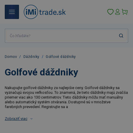
Domov
/
Dáždniky
/
Golfové dáždniky
Golfové dáždniky
Nakupujte golfové dáždniky za najlepšie ceny. Golfové dáždniky sa
vyznačujú svojou veľkosťou. To znamená, že tieto dáždniky majú zväčša
priemer viac ako 130 centimetrov. Tieto dáždniky môžu mať manuálny
alebo automatický systém otvárania. Dostupné sú v množstve
farebných prevedení. Registrujte sa a
Zobraziť viac