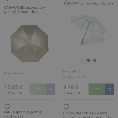
DEBUSSY golfový dáždnik, biela
CARAVAGGIO automatický
golfový dáždnik, zlatá
Na sklade 1 ks
Nie je skladom
U partnera 9766 ks
12.65 €
9.46 €
15.56 € s DPH
11.64 € s DPH
ERNST športový, golfový
Golfový dáždnik pre 2 osoby
dáždnik, žltá
odolný proti vetru, tmavo modrá