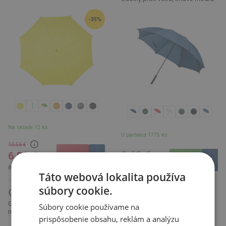
-35%
Na sklade 12 ks
U partnera 1775 ks
10.56 €
8.68 €
6.90 €
10.68 € s DPH
8.49 € s DPH
Táto webová lokalita používa
súbory cookie.
Golfový dáždnik s penovou
Súbory cookie používame na
Golfový dáždnik s puzdrom,
rúčkou, čierna
čierna
prispôsobenie obsahu, reklám a analýzu