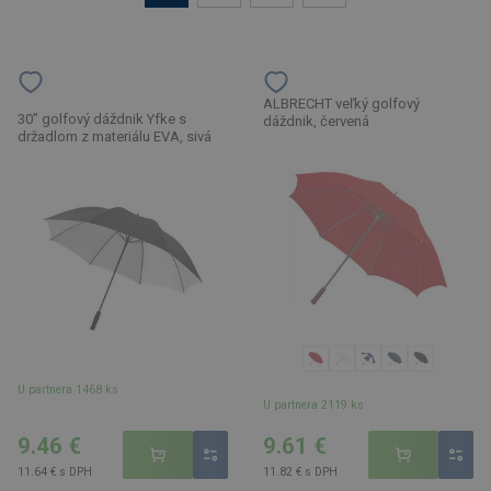
ALBRECHT veľký golfový
30” golfový dáždnik Yfke s
dáždnik, červená
držadlom z materiálu EVA, sivá
U partnera 1468 ks
U partnera 2119 ks
9.46 €
9.61 €
11.64 € s DPH
11.82 € s DPH