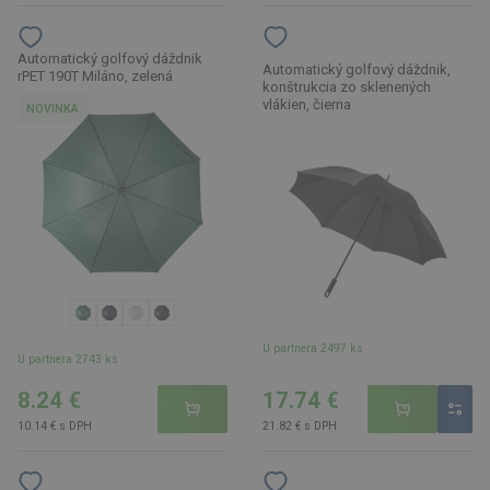
Automatický golfový dáždnik
Automatický golfový dáždnik,
rPET 190T Miláno, zelená
konštrukcia zo sklenených
vlákien, čierna
NOVINKA
U partnera 2497 ks
U partnera 2743 ks
8.24 €
17.74 €
10.14 € s DPH
21.82 € s DPH