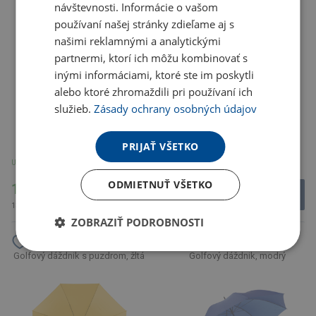
návštevnosti. Informácie o vašom
používaní našej stránky zdieľame aj s
našimi reklamnými a analytickými
partnermi, ktorí ich môžu kombinovať s
inými informáciami, ktoré ste im poskytli
alebo ktoré zhromaždili pri používaní ich
služieb.
Zásady ochrany osobných údajov
Na sklade 24 ks
PRIJAŤ VŠETKO
U partnera 5903 ks
U partnera 8189 ks
ODMIETNUŤ VŠETKO
10.83 €
8.37 €
13.32 € s DPH
10.30 € s DPH
ZOBRAZIŤ PODROBNOSTI
Golfový dáždnik s puzdrom, žltá
Golfový dáždnik, modrý