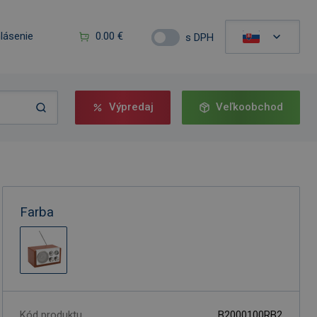
hlásenie
0.00 €
s DPH
Výpredaj
Veľkoobchod
Farba
Kód produktu
B2000100RB2