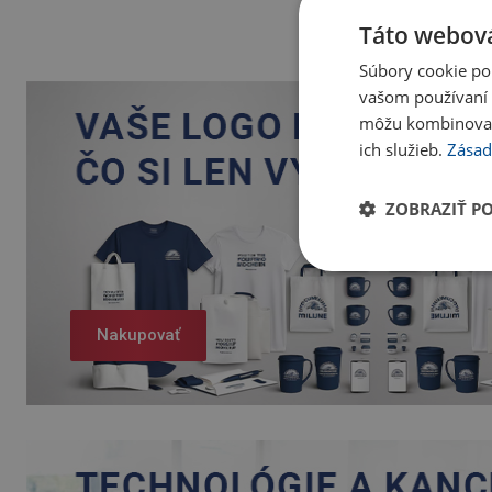
Táto webová
Súbory cookie po
vašom používaní n
môžu kombinovať s
ich služieb.
Zásad
ZOBRAZIŤ P
Nakupovať