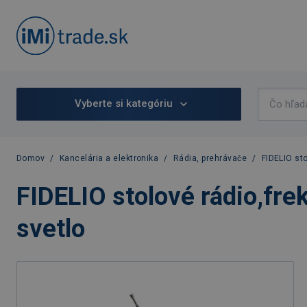
Vyberte si kategóriu
Domov
/
Kancelária a elektronika
/
Rádia, prehrávače
/
FIDELIO sto
FIDELIO stolové rádio,fre
svetlo