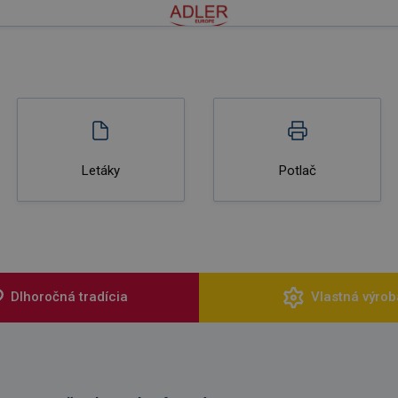
Letáky
Potlač
Dlhoročná tradícia
Vlastná výrob