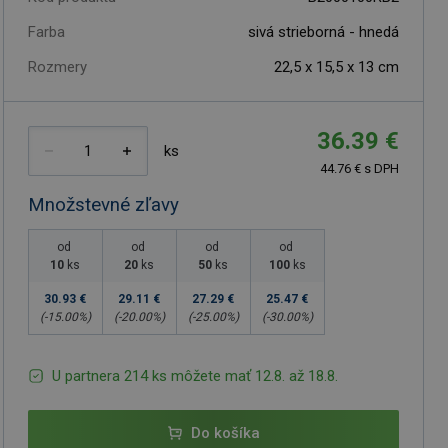
Farba
sivá strieborná - hnedá
Rozmery
22,5 x 15,5 x 13 cm
36.39 €
ks
44.76 € s DPH
Množstevné zľavy
od
od
od
od
10
ks
20
ks
50
ks
100
ks
30.93 €
29.11 €
27.29 €
25.47 €
(-
15.00
%)
(-
20.00
%)
(-
25.00
%)
(-
30.00
%)
U partnera 214 ks môžete mať 12.8. až 18.8.
Do košíka