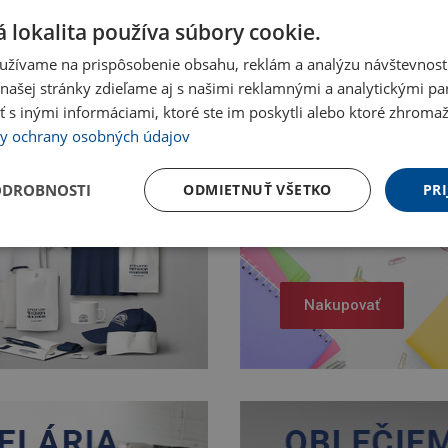
 lokalita používa súbory cookie.
užívame na prispôsobenie obsahu, reklám a analýzu návštevnosti
ašej stránky zdieľame aj s našimi reklamnými a analytickými par
 inými informáciami, ktoré ste im poskytli alebo ktoré zhromažd
y ochrany osobných údajov
ODROBNOSTI
ODMIETNUŤ VŠETKO
PRI
Nakupovať