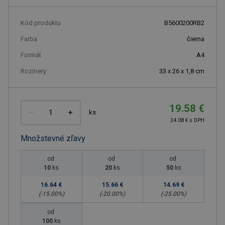
Kód produktu
B5600200RB2
Farba
čierna
Formát
A4
Rozmery
33 x 26 x 1,8 cm
19.58 €
ks
24.08 € s DPH
Množstevné zľavy
od
od
od
10
ks
20
ks
50
ks
16.64 €
15.66 €
14.69 €
(-
15.00
%)
(-
20.00
%)
(-
25.00
%)
od
100
ks