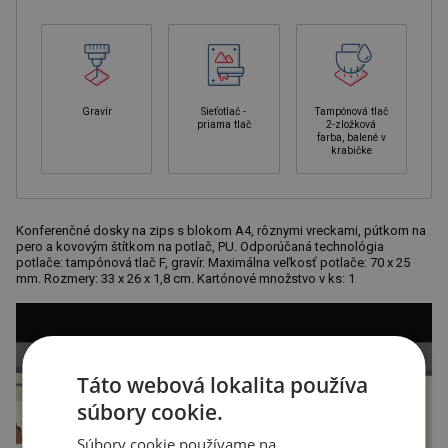
Gravír
Sieťotlač -
Tampónová tlač
priama tlač
2-zložková
farba, balené v
krabičke
Konferenčné dosky na zips s blokom A4, rôznymi vreckami, pútkom na
pero a kovovým štítkom na potlač, PU. Odporúčaná technológia
potlače: tampónová tlač F, gravír. Maximálna veľkosť potlače: 70 x 25
mm. Rozmery: 33 x 26 x 1,8 cm. Kartónové množstvo v ks: 1
Táto webová lokalita používa
súbory cookie.
Súbory cookie používame na