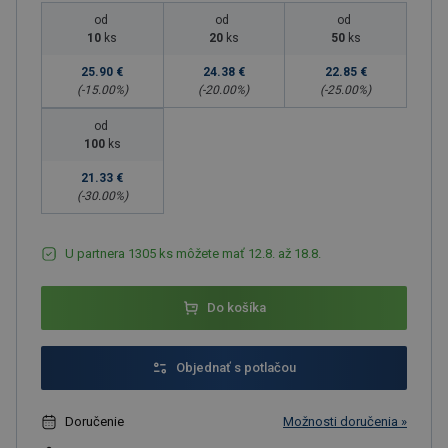
od
od
od
10
ks
20
ks
50
ks
25.90 €
24.38 €
22.85 €
(-
15.00
%)
(-
20.00
%)
(-
25.00
%)
od
100
ks
21.33 €
(-
30.00
%)
U partnera 1305 ks môžete mať 12.8. až 18.8.
Do košíka
Objednať s potlačou
Doručenie
Možnosti doručenia »