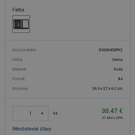
Farba
Kód produktu
B5600400PK2
Farba
čierna
Materiál
Koža
Formát
A4
Rozmery
36.9 x 27 x 6.2 cm
30.47 €
ks
37.48 € s DPH
Množstevné zľavy