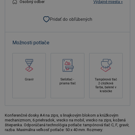
Osobný odber
Výdajné miesta »
Pridať do obľúbených
Možnosti potlače
Gravír
Sieťotlač -
Tampónová tlač
priama tlač
2-zložková
farba, balené v
krabičke
Konferenčné dosky A4 na zips, s linajkovým blokom a krúžkovým
mechanizmom, 6 priehradok, vrecko na mobil, vrecko na zips, kožená
štiepenka. Odporúčaná technológia potlače: tampónová tlač C, F, gravír,
razba. Maximálna veľkosť potlače: 50 x 40 mm. Rozmery: