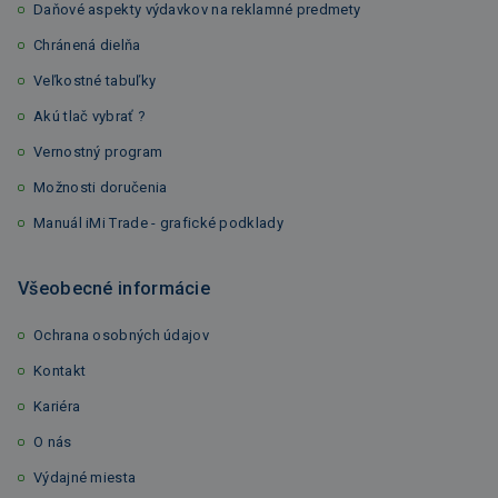
Daňové aspekty výdavkov na reklamné predmety
Chránená dielňa
Veľkostné tabuľky
Akú tlač vybrať ?
Vernostný program
Možnosti doručenia
Manuál iMi Trade - grafické podklady
Všeobecné informácie
Ochrana osobných údajov
Kontakt
Kariéra
O nás
Výdajné miesta