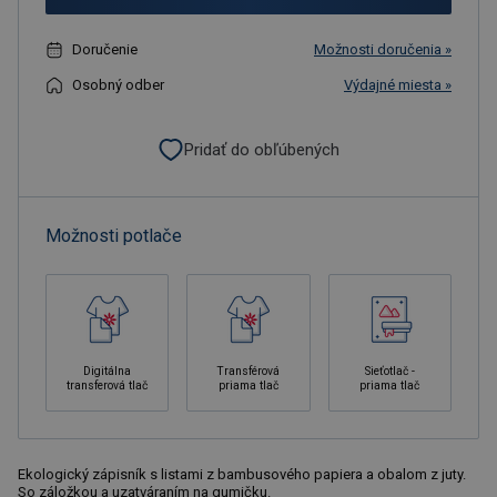
Doručenie
Možnosti doručenia »
Osobný odber
Výdajné miesta »
Pridať do obľúbených
Možnosti potlače
Digitálna
Transférová
Sieťotlač -
transferová tlač
priama tlač
priama tlač
Ekologický zápisník s listami z bambusového papiera a obalom z juty.
So záložkou a uzatváraním na gumičku.