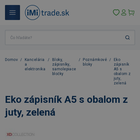
Domov
/
Kancelária
/
Bloky,
/
Poznámkové
/
Eko
a
zápisníky,
bloky
zápisník
elektronika
samolepiace
A5 s
bločky
obalom z
juty,
zelená
Eko zápisník A5 s obalom z
juty, zelená