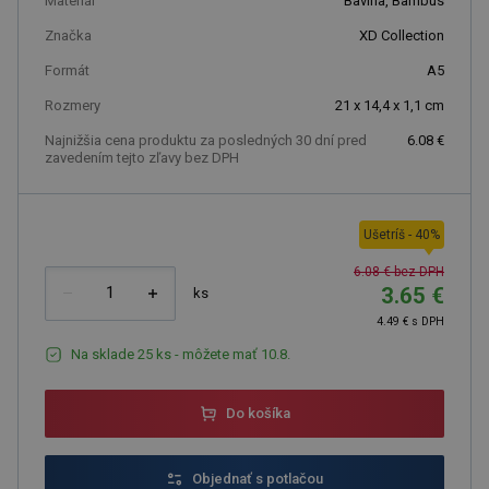
Materiál
Bavlna, Bambus
Značka
XD Collection
Formát
A5
Rozmery
21 x 14,4 x 1,1 cm
Najnižšia cena produktu za posledných 30 dní pred
6.08 €
zavedením tejto zľavy bez DPH
Ušetríš
-
40
%
6.08 € bez DPH
3.65 €
ks
4.49 € s DPH
Na sklade 25 ks - môžete mať 10.8.
Do košíka
Objednať s potlačou