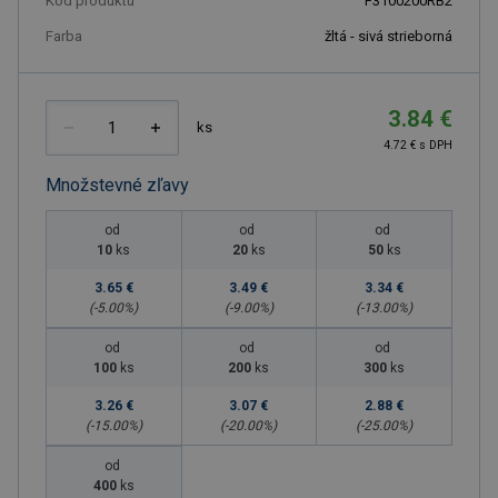
Kód produktu
F3100200RB2
Farba
žltá - sivá strieborná
3.84 €
ks
4.72 € s DPH
Množstevné zľavy
od
od
od
10
ks
20
ks
50
ks
3.65 €
3.49 €
3.34 €
(-
5.00
%)
(-
9.00
%)
(-
13.00
%)
od
od
od
100
ks
200
ks
300
ks
3.26 €
3.07 €
2.88 €
(-
15.00
%)
(-
20.00
%)
(-
25.00
%)
od
400
ks