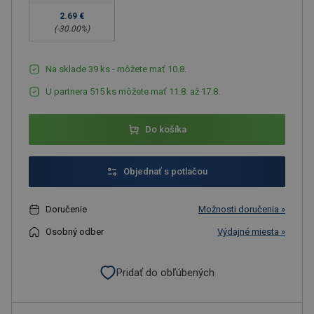
2.69 €
(-
30.00
%)
Na sklade 39 ks - môžete mať 10.8.
U partnera 515 ks môžete mať 11.8. až 17.8.
Do košíka
Objednať s potlačou
Doručenie
Možnosti doručenia »
Osobný odber
Výdajné miesta »
Pridať do obľúbených