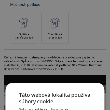
Možnosti potlače
Digitálna
Transférová
transferová tlač
priama tlač
Reflexné bezpečnostné pásy na oblečenie pre deti pre zvýšenie
viditeľnosti. Spĺňa normu EN-13356. Odporúčaná technológia potlače:
sieťotlač G, K, DTR. Maximálna veľkosť potlače: 40 × 20 mm. Rozmery:
86 × 29 cm. Kartónové množstvo v ks: 300.
Táto webová lokalita používa
súbory cookie.
Súbory cookie používame na