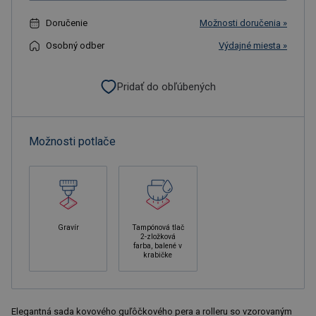
Doručenie
Možnosti doručenia »
Osobný odber
Výdajné miesta »
Pridať do obľúbených
Možnosti potlače
Gravír
Tampónová tlač
2-zložková
farba, balené v
krabičke
Elegantná sada kovového guľôčkového pera a rolleru so vzorovaným