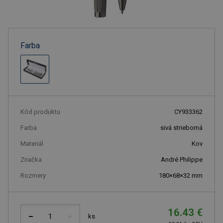
Farba
Kód produktu
CY933362
Farba
sivá strieborná
Materiál
Kov
Značka
André Philippe
Rozmery
180×68×32 mm
16.43 €
ks