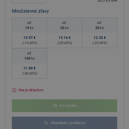
20.21 € s DPH
Množstevné zľavy
od
od
od
10
ks
20
ks
50
ks
13.97 €
13.14 €
12.32 €
(-
15.00
%)
(-
20.00
%)
(-
25.00
%)
od
100
ks
11.50 €
(-
30.00
%)
Nie je skladom
Do košíka
Objednať s potlačou