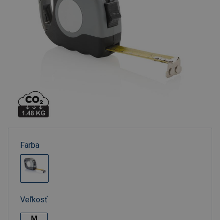
Farba
Veľkosť
M