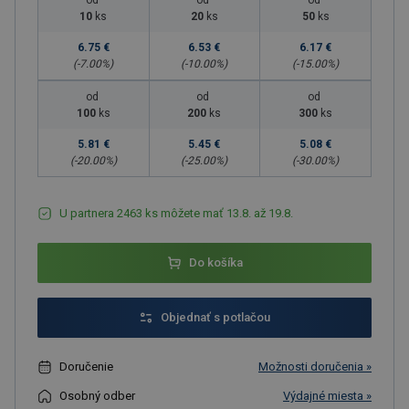
od
od
od
10
ks
20
ks
50
ks
6.75 €
6.53 €
6.17 €
(-
7.00
%)
(-
10.00
%)
(-
15.00
%)
od
od
od
100
ks
200
ks
300
ks
5.81 €
5.45 €
5.08 €
(-
20.00
%)
(-
25.00
%)
(-
30.00
%)
U partnera 2463 ks môžete mať 13.8. až 19.8.
Do košíka
Objednať s potlačou
Doručenie
Možnosti doručenia »
Osobný odber
Výdajné miesta »