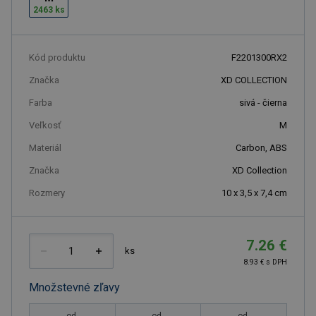
2463 ks
Kód produktu
F2201300RX2
Značka
XD COLLECTION
Farba
sivá - čierna
Veľkosť
M
Materiál
Carbon, ABS
Značka
XD Collection
Rozmery
10 x 3,5 x 7,4 cm
7.26 €
ks
8.93 € s DPH
Množstevné zľavy