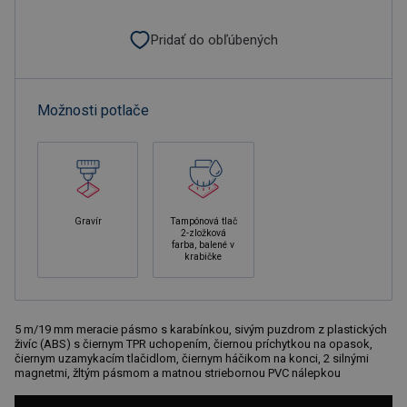
Pridať do obľúbených
Možnosti potlače
Gravír
Tampónová tlač
2-zložková
farba, balené v
krabičke
5 m/19 mm meracie pásmo s karabínkou, sivým puzdrom z plastických
živíc (ABS) s čiernym TPR uchopením, čiernou príchytkou na opasok,
čiernym uzamykacím tlačidlom, čiernym háčikom na konci, 2 silnými
magnetmi, žltým pásmom a matnou striebornou PVC nálepkou