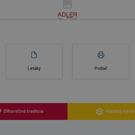
Letáky
Potlač
Dlhoročná tradícia
Vlastná výrob