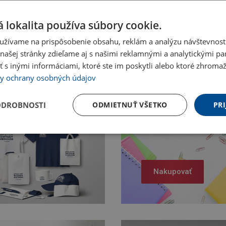
 lokalita používa súbory cookie.
užívame na prispôsobenie obsahu, reklám a analýzu návštevnosti
ašej stránky zdieľame aj s našimi reklamnými a analytickými par
 inými informáciami, ktoré ste im poskytli alebo ktoré zhromažd
y ochrany osobných údajov
ODROBNOSTI
ODMIETNUŤ VŠETKO
PRI
Nakupovať