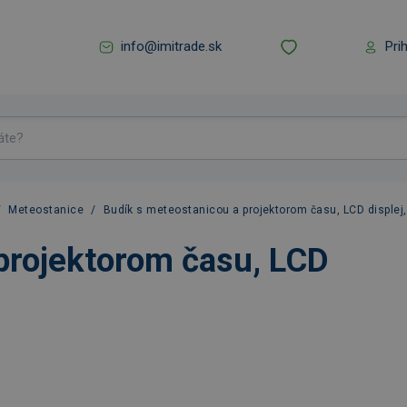
info@imitrade.sk
Pri
/
Meteostanice
/
Budík s meteostanicou a projektorom času, LCD displej,
projektorom času, LCD