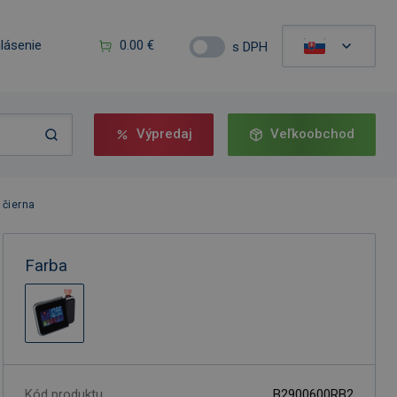
hlásenie
0.00 €
s DPH
Výpredaj
Veľkoobchod
 čierna
Farba
Kód produktu
B2900600RB2