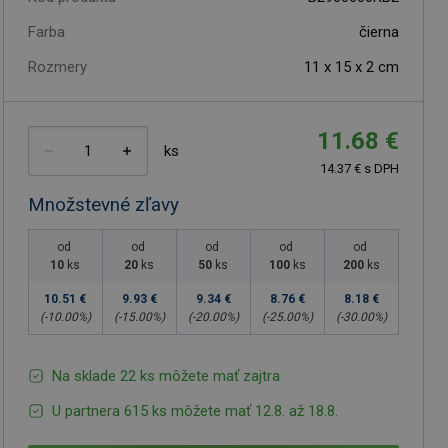
Farba
čierna
Rozmery
11 x 15 x 2 cm
11.68 €
ks
14.37 € s DPH
Množstevné zľavy
od
od
od
od
od
10
ks
20
ks
50
ks
100
ks
200
ks
10.51 €
9.93 €
9.34 €
8.76 €
8.18 €
(-
10.00
%)
(-
15.00
%)
(-
20.00
%)
(-
25.00
%)
(-
30.00
%)
Na sklade 22 ks môžete mať zajtra
U partnera 615 ks môžete mať 12.8. až 18.8.