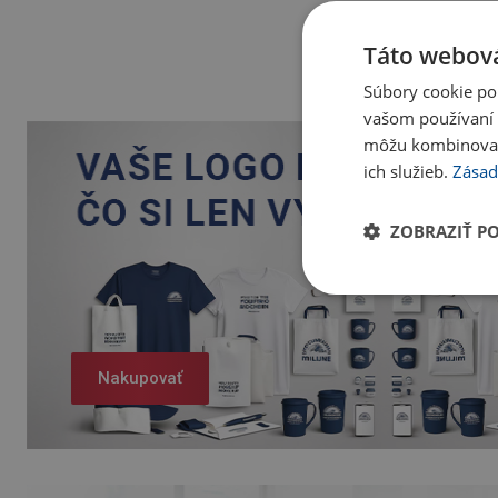
Táto webová
Súbory cookie po
vašom používaní n
môžu kombinovať s
ich služieb.
Zásad
ZOBRAZIŤ P
Nakupovať