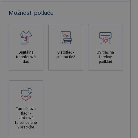
Možnosti potlače
Digitálna
Sieťotlač -
UV tlač na
transferová
priama tlač
farebný
tlač
podklad
Tampónová
tlač 1-
zložková
farba, balené
v krabičke