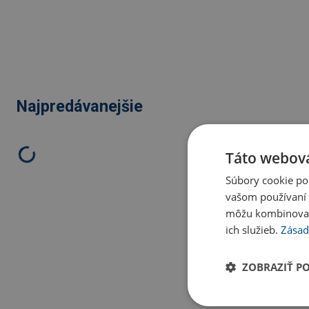
Najpredávanejšie
Táto webová
Súbory cookie po
vašom používaní n
môžu kombinovať s
ich služieb.
Zásad
ZOBRAZIŤ P