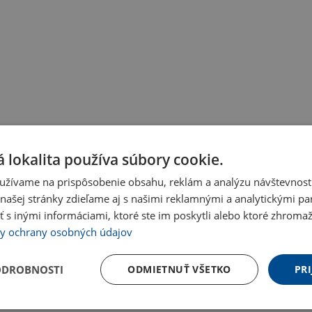
 lokalita používa súbory cookie.
užívame na prispôsobenie obsahu, reklám a analýzu návštevnosti
ašej stránky zdieľame aj s našimi reklamnými a analytickými par
 inými informáciami, ktoré ste im poskytli alebo ktoré zhromažd
y ochrany osobných údajov
ODROBNOSTI
ODMIETNUŤ VŠETKO
PRI