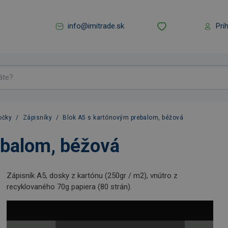
info@imitrade.sk
Pri
očky
/
Zápisníky
/
Blok A5 s kartónovým prebalom, béžová
ebalom, béžová
Zápisník A5, dosky z kartónu (250gr / m2), vnútro z
recyklovaného 70g papiera (80 strán).