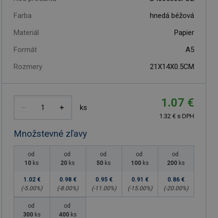
Farba
hnedá béžová
Materiál
Papier
Formát
A5
Rozmery
21X14X0.5CM
1.07 €
ks
1.32 € s DPH
Množstevné zľavy
od
od
od
od
od
10
ks
20
ks
50
ks
100
ks
200
ks
1.02 €
0.98 €
0.95 €
0.91 €
0.86 €
(-
5.00
%)
(-
8.00
%)
(-
11.00
%)
(-
15.00
%)
(-
20.00
%)
od
od
300
ks
400
ks