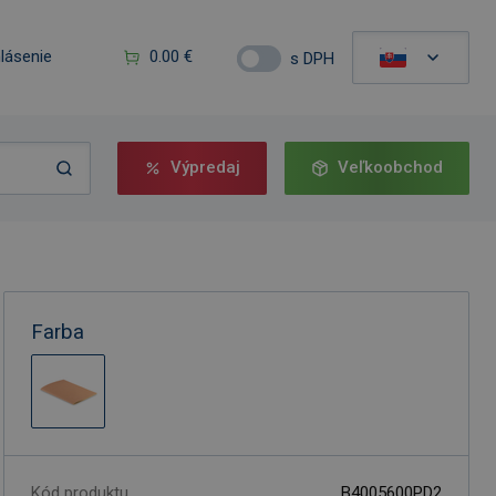
hlásenie
0.00 €
s DPH
Výpredaj
Veľkoobchod
Farba
Kód produktu
B4005600PD2