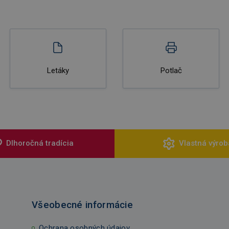
Letáky
Potlač
Dlhoročná tradícia
Vlastná výrob
Všeobecné informácie
Ochrana osobných údajov