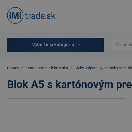
Vyberte si kategóriu
Domov
/
Kancelária a elektronika
/
Bloky, zápisníky, samolepiace bl
Blok A5 s kartónovým pr