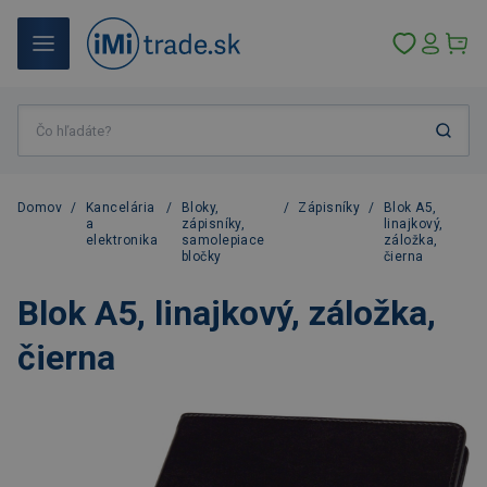
Domov
/
Kancelária
/
Bloky,
/
Zápisníky
/
Blok A5,
a
zápisníky,
linajkový,
elektronika
samolepiace
záložka,
bločky
čierna
Blok A5, linajkový, záložka,
čierna