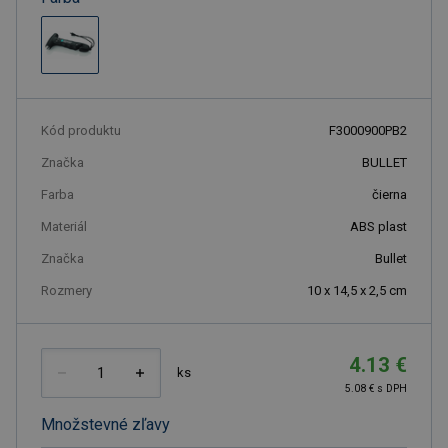
Kód produktu
F3000900PB2
Značka
BULLET
Farba
čierna
Materiál
ABS plast
Značka
Bullet
Rozmery
10 x 14,5 x 2,5 cm
4.13 €
ks
5.08 € s DPH
Množstevné zľavy