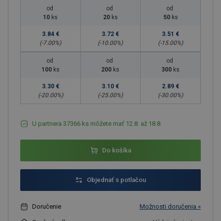
od
od
od
10
ks
20
ks
50
ks
3.84 €
3.72 €
3.51 €
(-
7.00
%)
(-
10.00
%)
(-
15.00
%)
od
od
od
100
ks
200
ks
300
ks
3.30 €
3.10 €
2.89 €
(-
20.00
%)
(-
25.00
%)
(-
30.00
%)
U partnera 37366 ks môžete mať 12.8. až 18.8.
Do košíka
Objednať s potlačou
Doručenie
Možnosti doručenia »