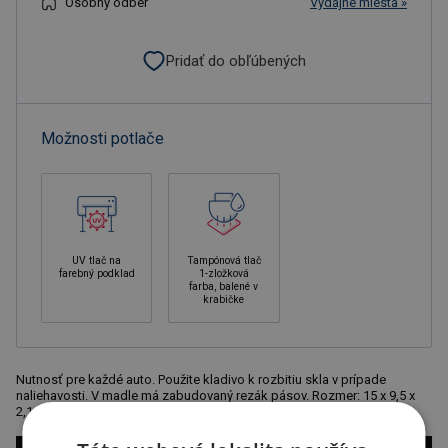
Osobný odber
Výdajné miesta »
Pridať do obľúbených
Možnosti potlače
UV tlač na
Tampónová tlač
farebný podklad
1-zložková
farba, balené v
krabičke
Nutnosť pre každé auto. Použite kladivo k rozbitiu skla v prípade
naliehavosti. V madle má zabudovaný rezák pásov. Rozmer: 15 x 9,5 x
2,1 cm. Odporúčaná technológia potlače: tampónová T2.