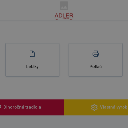
Letáky
Potlač
Dlhoročná tradícia
Vlastná výrob