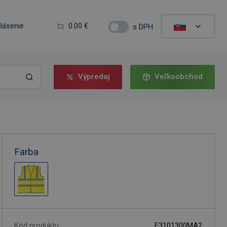
hlásenie
0.00 €
s DPH
Výpredaj
Veľkoobchod
Farba
Kód produktu
F3101300MA2