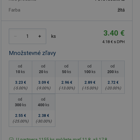
Farba
žltá
3.40 €
ks
4.18 € s DPH
Množstevné zľavy
od
od
od
od
od
10
ks
20
ks
50
ks
100
ks
200
ks
3.23 €
3.09 €
2.96 €
2.89 €
2.72 €
(-
5.00
%)
(-
9.00
%)
(-
13.00
%)
(-
15.00
%)
(-
20.00
%)
od
od
300
ks
400
ks
2.55 €
2.38 €
(-
25.00
%)
(-
30.00
%)
U partnera 1155 ks môžete mať 11.8. až 17.8.