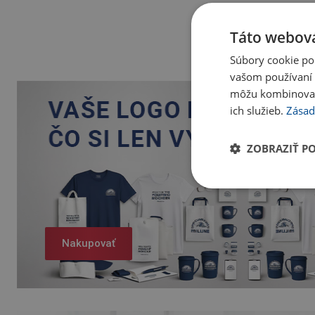
Táto webová
Súbory cookie po
vašom používaní n
môžu kombinovať s
ich služieb.
Zásad
ZOBRAZIŤ P
Nakupovať