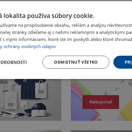
 lokalita používa súbory cookie.
užívame na prispôsobenie obsahu, reklám a analýzu návštevnosti
ašej stránky zdieľame aj s našimi reklamnými a analytickými par
 inými informáciami, ktoré ste im poskytli alebo ktoré zhromažd
y ochrany osobných údajov
ODROBNOSTI
ODMIETNUŤ VŠETKO
PRI
Nakupovať