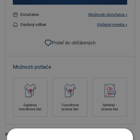
Doručenie
Možnosti doručenia »
Osobný odber
Výdajné miesta »
Pridať do obľúbených
Možnosti potlače
Digitálna
Transférová
Sieťotlač -
transferová tlač
priama tlač
priama tlač
Watch-out XL safety vest in pouch for professional use