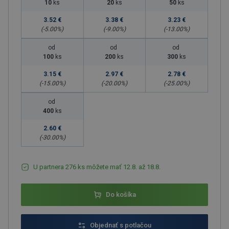
10
ks
20
ks
50
ks
3.52 €
3.38 €
3.23 €
(-
5.00
%)
(-
9.00
%)
(-
13.00
%)
od
od
od
100
ks
200
ks
300
ks
3.15 €
2.97 €
2.78 €
(-
15.00
%)
(-
20.00
%)
(-
25.00
%)
od
400
ks
2.60 €
(-
30.00
%)
U partnera 276 ks môžete mať 12.8. až 18.8.
Do košíka
Objednať s potlačou