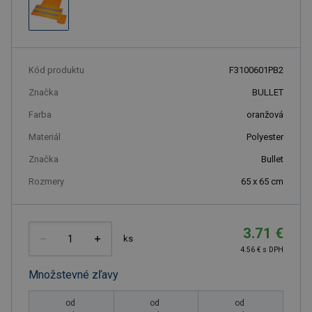
Kód produktu
F3100601PB2
Značka
BULLET
Farba
oranžová
Materiál
Polyester
Značka
Bullet
Rozmery
65 x 65 cm
3.71 €
ks
4.56 € s DPH
Množstevné zľavy
od
od
od