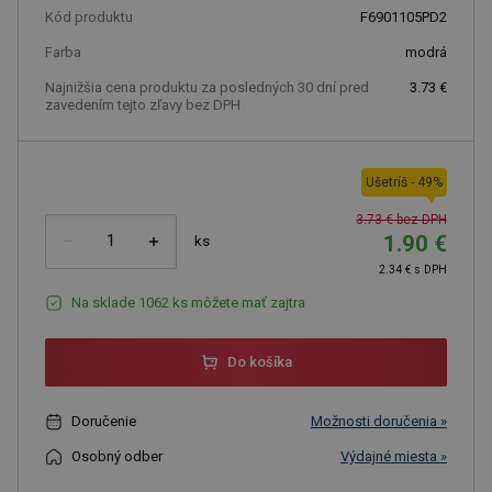
Kód produktu
F6901105PD2
Farba
modrá
Najnižšia cena produktu za posledných 30 dní pred
3.73 €
zavedením tejto zľavy bez DPH
Ušetríš
-
49
%
3.73 € bez DPH
1.90 €
ks
2.34 € s DPH
Na sklade 1062 ks môžete mať zajtra
Do košíka
Doručenie
Možnosti doručenia »
Osobný odber
Výdajné miesta »