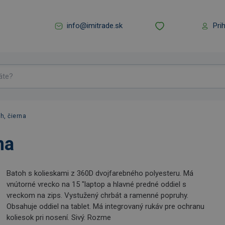
info@imitrade.sk
Pri
h, čierna
na
Batoh s kolieskami z 360D dvojfarebného polyesteru. Má
vnútorné vrecko na 15 "laptop a hlavné predné oddiel s
vreckom na zips. Vystužený chrbát a ramenné popruhy.
Obsahuje oddiel na tablet. Má integrovaný rukáv pre ochranu
koliesok pri nosení. Sivý. Rozme