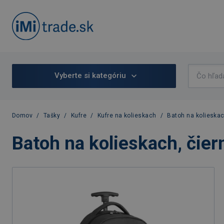
Vyberte si kategóriu
Domov
/
Tašky
/
Kufre
/
Kufre na kolieskach
/
Batoh na kolieskac
Batoh na kolieskach, čier