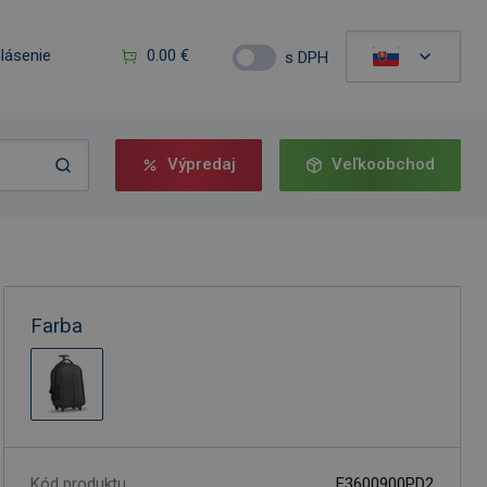
hlásenie
0.00 €
s DPH
Výpredaj
Veľkoobchod
Farba
Kód produktu
F3600900PD2