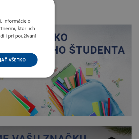
. Informácie o
tnermi, ktorí ich
ili pri používaní
JAŤ VŠETKO