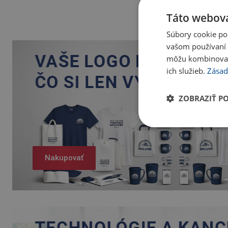
Táto webová
Súbory cookie po
vašom používaní n
môžu kombinovať s
ich služieb.
Zásad
ZOBRAZIŤ P
Nakupovať