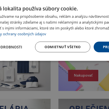
 lokalita používa súbory cookie.
užívame na prispôsobenie obsahu, reklám a analýzu návštevnosti
ašej stránky zdieľame aj s našimi reklamnými a analytickými par
 inými informáciami, ktoré ste im poskytli alebo ktoré zhromažd
y ochrany osobných údajov
ODROBNOSTI
ODMIETNUŤ VŠETKO
PRI
Nakupovať