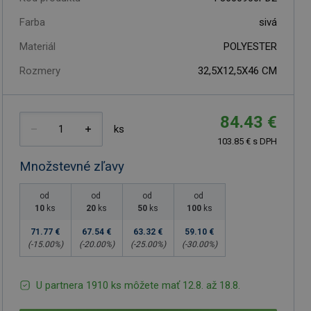
Farba
sivá
Materiál
POLYESTER
Rozmery
32,5X12,5X46 CM
84.43 €
ks
103.85 € s DPH
Množstevné zľavy
od
od
od
od
10
ks
20
ks
50
ks
100
ks
71.77 €
67.54 €
63.32 €
59.10 €
(-
15.00
%)
(-
20.00
%)
(-
25.00
%)
(-
30.00
%)
U partnera 1910 ks môžete mať 12.8. až 18.8.