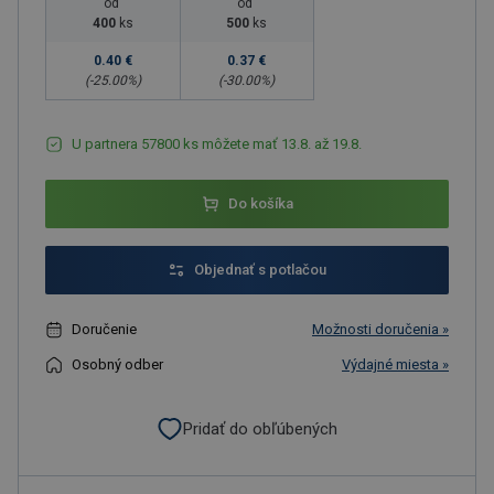
od
od
400
ks
500
ks
0.40 €
0.37 €
(-
25.00
%)
(-
30.00
%)
U partnera 57800 ks môžete mať 13.8. až 19.8.
Do košíka
Objednať s potlačou
Doručenie
Možnosti doručenia »
Osobný odber
Výdajné miesta »
Pridať do obľúbených