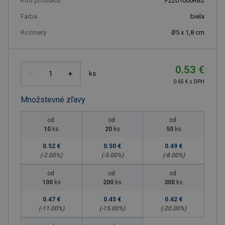
Kód produktu
F2201000RB2
Farba
biela
Rozmery
Ø5 x 1,8 cm
0.53 €
ks
0.65 € s DPH
Množstevné zľavy
od
od
od
10
ks
20
ks
50
ks
0.52 €
0.50 €
0.49 €
(-
2.00
%)
(-
5.00
%)
(-
8.00
%)
od
od
od
100
ks
200
ks
300
ks
0.47 €
0.45 €
0.42 €
(-
11.00
%)
(-
15.00
%)
(-
20.00
%)