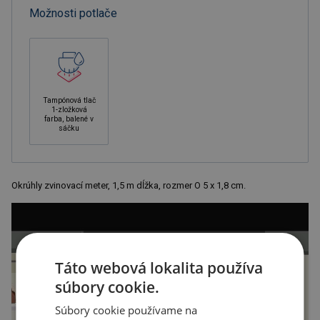
Možnosti potlače
Tampónová tlač
1-zložková
farba, balené v
sáčku
Okrúhly zvinovací meter, 1,5 m dĺžka, rozmer O 5 x 1,8 cm.
Táto webová lokalita používa
súbory cookie.
Súbory cookie používame na