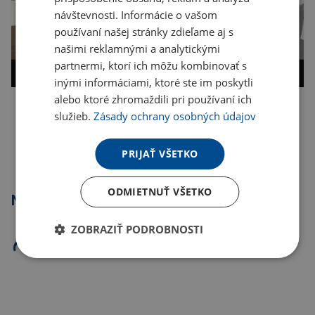
návštevnosti. Informácie o vašom
používaní našej stránky zdieľame aj s
našimi reklamnými a analytickými
partnermi, ktorí ich môžu kombinovať s
inými informáciami, ktoré ste im poskytli
alebo ktoré zhromaždili pri používaní ich
služieb.
Zásady ochrany osobných údajov
Kopírovať odkaz
PRIJAŤ VŠETKO
ODMIETNUŤ VŠETKO
Najpredávanejšie
ZOBRAZIŤ PODROBNOSTI