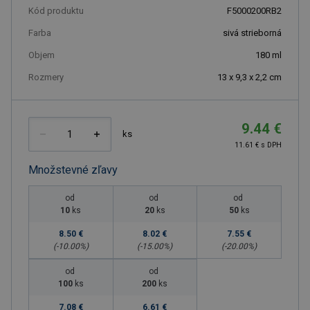
Kód produktu
F5000200RB2
Farba
sivá strieborná
Objem
180
ml
Rozmery
13 x 9,3 x 2,2 cm
9.44 €
ks
11.61 € s DPH
Množstevné zľavy
od
od
od
10
ks
20
ks
50
ks
8.50 €
8.02 €
7.55 €
(-
10.00
%)
(-
15.00
%)
(-
20.00
%)
od
od
100
ks
200
ks
7.08 €
6.61 €