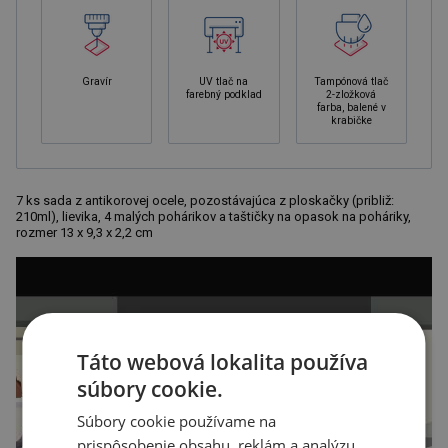
Gravír
UV tlač na
Tampónová tlač
farebný podklad
2-zložková
farba, balené v
krabičke
7 ks sada z antikorovej ocele, pozostávajúca z ploskačky (približ:
210ml), lievika, 4 malých pohárikov a taštičky na opasok na poháriky,
rozmer 13 x 9,3 x 2,2 cm
Táto webová lokalita používa
súbory cookie.
Súbory cookie používame na
prispôsobenie obsahu, reklám a analýzu