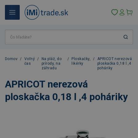
Domov
/
Voľný
/
Na pláž, do
/
Ploskačky,
/
APRICOT nerezová
čas
prírody, na
likérky
ploskačka 0,18 l ,4
záhradu
poháriky
APRICOT nerezová
ploskačka 0,18 l ,4 poháriky