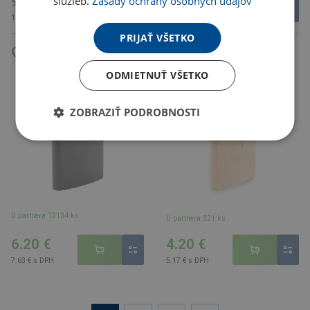
9.63 €
4.16 €
služieb.
Zásady ochrany osobných údajov
11.84 € s DPH
5.12 € s DPH
PRIJAŤ VŠETKO
HIPHIP Bambusová ploskačka
Gravning ploskačka, čierna
ODMIETNUŤ VŠETKO
175ml , béžová
ZOBRAZIŤ PODROBNOSTI
U partnera 13134 ks
U partnera 321 ks
6.20 €
4.20 €
7.63 € s DPH
5.17 € s DPH