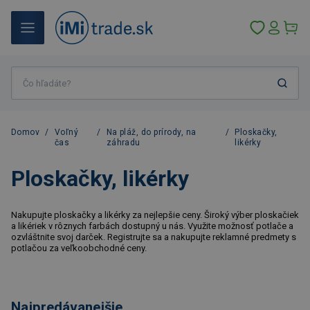
Domov
/
Voľný
/
Na pláž, do prírody, na
/
Ploskačky,
čas
záhradu
likérky
Ploskačky, likérky
Nakupujte ploskačky a likérky za nejlepšie ceny. Široký výber ploskačiek
a likériek v rôznych farbách dostupný u nás. Využite možnosť potlače a
ozvláštnite svoj darček. Registrujte sa a nakupujte reklamné predmety s
potlačou za veľkoobchodné ceny.
Najpredávanejšie