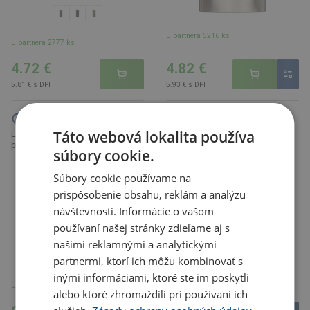
U partnera 5216 ks
U partnera 2777 ks
4.72 €
4.82 €
5.81 € s DPH
5.93 € s DPH
Táto webová lokalita používa
EDORAS ploskačka 220 ml, 4
Forester ploskačka, hnedá
poháriky a lievik v puzdre
béžová
súbory cookie.
Súbory cookie používame na
prispôsobenie obsahu, reklám a analýzu
návštevnosti. Informácie o vašom
používaní našej stránky zdieľame aj s
našimi reklamnými a analytickými
partnermi, ktorí ich môžu kombinovať s
inými informáciami, ktoré ste im poskytli
U partnera 1829 ks
U partnera 1026 ks
alebo ktoré zhromaždili pri používaní ich