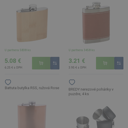
U partnera 5838 ks
U partnera 3458 ks
5.08 €
3.21 €
6.25 € s DPH
3.95 € s DPH
Battuta butylka RSS, ružová Rose
BREDY nerezové poháriky v
puzdre, 4 ks