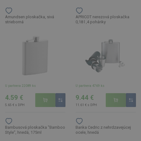
Amundsen ploskačka, sivá
APRICOT nerezová ploskačka
strieborná
0,18 l ,4 poháriky
U partnera 22089 ks
U partnera 4769 ks
4.59 €
9.44 €
5.65 € s DPH
11.61 € s DPH
Bambusová ploskačka "Bamboo
Banka Cedric z nehrdzavejúcej
Style", hnedá, 175ml
ocele, hnedá