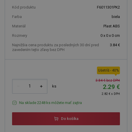
Kód produktu
F6011301PK2
Farba
biela
Materiál
Plast ABS
Rozmery
0 x 0 x 0 cm
Najnižšia cena produktu za posledných 30 dní pred
3.84 €
zavedením tejto zľavy bez DPH
Ušetríš
-
40
%
3.84 € bez DPH
2.29 €
ks
2.82 € s DPH
Na sklade 2248 ks môžete mať zajtra
Do košíka