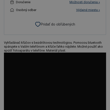
Doručenie
Možnosti doručenia »
Osobný odber
Výdajné miesta »
Pridať do obľúbených
Vyhľadávač kľúčov s bezdrôtovou technológiou. Pomocou bluetooth
spárujete s Vaším telefónom a kľúče ľahko nájdete. Možné použiť ako
spúšť fotoaparátu v telefóne. Materiál plast.