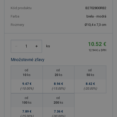
Kód produktu
B2702800RB2
Farba
biela - modrá
Rozmery
Ø10,4 x 7,3 cm
10.52 €
ks
12.94 € s DPH
Množstevné zľavy
od
od
od
10
ks
20
ks
50
ks
9.47 €
8.94 €
8.42 €
(-
10.00
%)
(-
15.00
%)
(-
20.00
%)
od
od
100
ks
200
ks
7.89 €
7.36 €
(-
25.00
%)
(-
30.00
%)