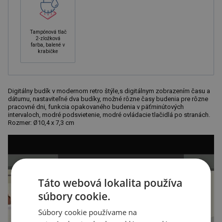
Tampónová tlač
2-zložková
farba, balené v
krabičke
Digitálny budík v modernom retro štýle,s digitálnym zobrazením času a
dátumu, nastaviteľné dva budíky, možné rôzne časy budenia pre rôzne
pracovné dni, funkcia opakovaného budenia v päťminútových
intervaloch, modré podsvietenie, modré ovládacie tlačidlá po stranách.
Rozmer: Ø10,4 x 7,3 cm
Táto webová lokalita používa
súbory cookie.
Súbory cookie používame na