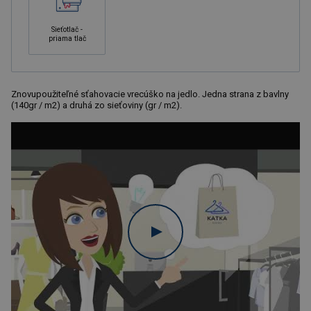
Sieťotlač -
priama tlač
Znovupoužiteľné sťahovacie vrecúško na jedlo. Jedna strana z bavlny
(140gr / m2) a druhá zo sieťoviny (gr / m2).