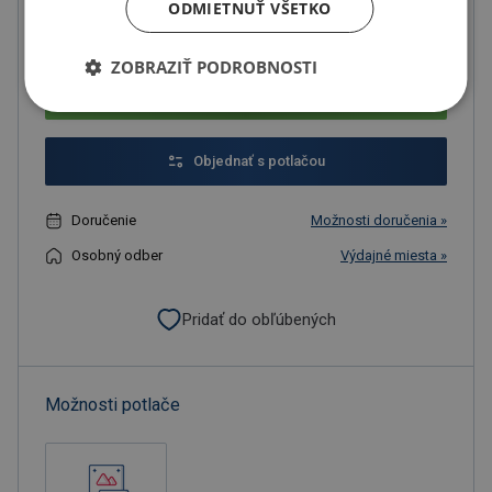
ODMIETNUŤ VŠETKO
U partnera 28115 ks môžete mať 11.8. až 17.8.
ZOBRAZIŤ PODROBNOSTI
Do košíka
Objednať s potlačou
Doručenie
Možnosti doručenia »
Osobný odber
Výdajné miesta »
Pridať do obľúbených
Možnosti potlače