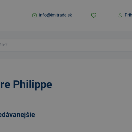
info@imitrade.sk
Pri
re Philippe
edávanejšie