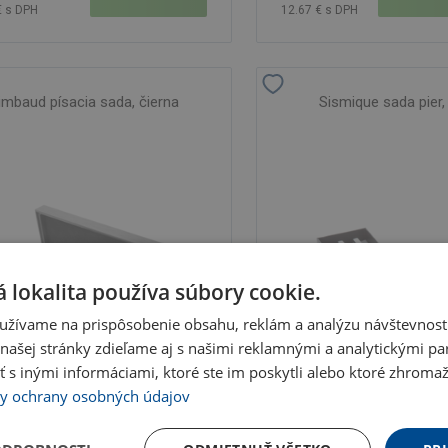
€ s DPH
12.67 € s DPH
imbaud písacia sada, čierna
Sismique sada pier,
 lokalita používa súbory cookie.
užívame na prispôsobenie obsahu, reklám a analýzu návštevnosti
ašej stránky zdieľame aj s našimi reklamnými a analytickými par
 inými informáciami, ktoré ste im poskytli alebo ktoré zhromažd
y ochrany osobných údajov