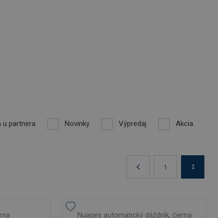
 u partnera
Novinky
Výpredaj
Akcia
2
1
rna
Nuages automatický dáždnik, čierna