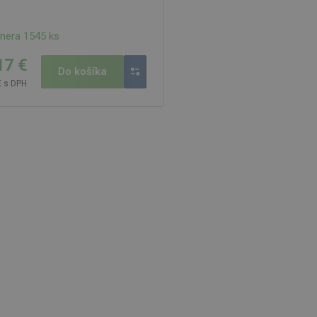
tnera 1545 ks
17 €
Do košíka
€ s DPH