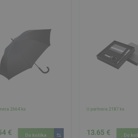
tnera 2664 ks
U partnera 2187 ks
54 €
13.65 €
Do košíka
Do koš