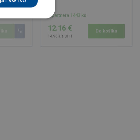
JAŤ VŠETKO
U partnera 1443 ks
12.16 €
íka
Do košíka
14.96 € s DPH