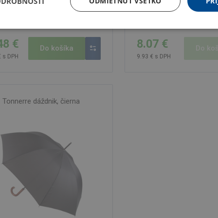
ODROBNOSTI
ODMIETNUŤ VŠETKO
PRI
tnera 862 ks
Nie je skladom
48 €
8.07 €
Do košíka
Do koš
€ s DPH
9.93 € s DPH
Tonnerre dáždnik, čierna