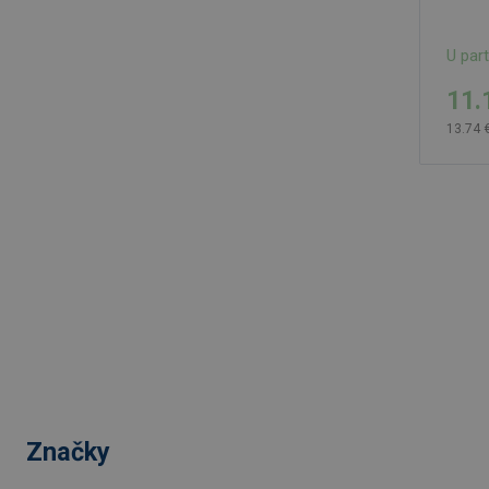
U par
11.
13.74 
Značky