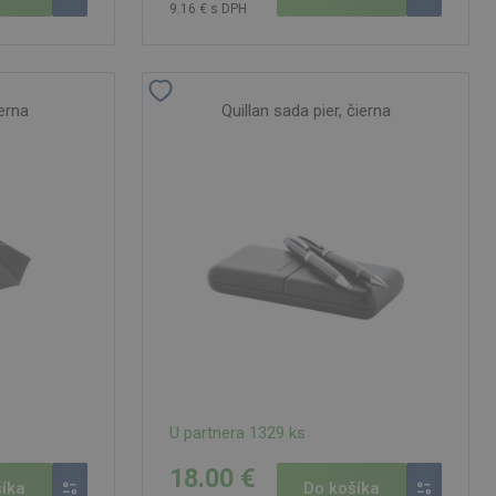
9.16 € s DPH
ierna
Quillan sada pier, čierna
U partnera 1329 ks
18.00 €
íka
Do košíka