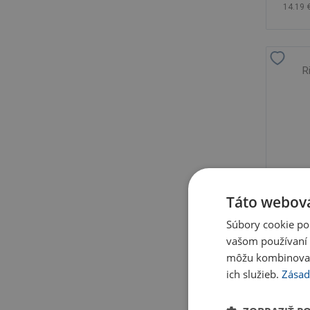
14.19 
R
Táto webová
Súbory cookie po
vašom používaní n
môžu kombinovať s
ich služieb.
Zásad