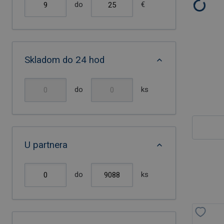
do
€
Skladom do 24 hod
do
ks
U partnera
do
ks