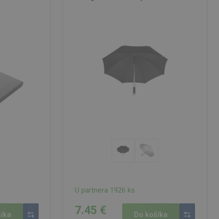
U partnera 1926 ks
7.45 €
íka
Do košíka