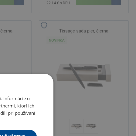
22.14 € s DPH
 čierna
Tissage sada pier, čierna
NOVINKA
. Informácie o
tnermi, ktorí ich
ili pri používaní