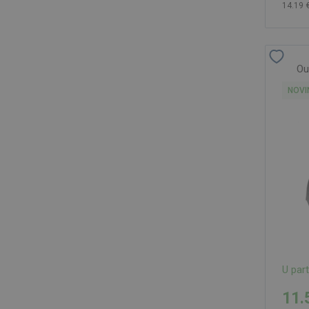
14.19 
Ou
NOVI
U par
11.