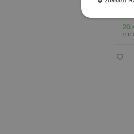
ZOBRAZIŤ P
U par
20.
25.19 