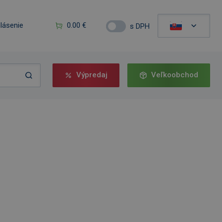
hlásenie
0.00 €
s DPH
Výpredaj
Veľkoobchod