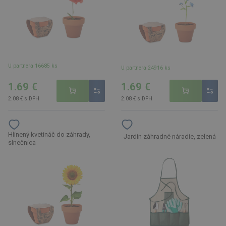
U partnera 16685 ks
U partnera 24916 ks
1.69 €
1.69 €
2.08 € s DPH
2.08 € s DPH
Hlinený kvetináč do záhrady,
Jardin záhradné náradie, zelená
slnečnica