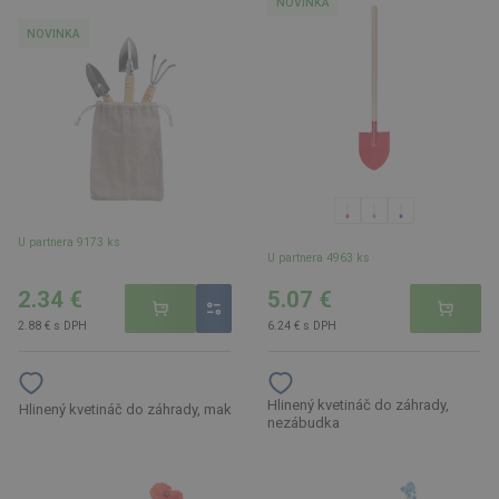
NOVINKA
NOVINKA
U partnera 9173 ks
U partnera 4963 ks
2.34 €
5.07 €
2.88 € s DPH
6.24 € s DPH
Hlinený kvetináč do záhrady,
Hlinený kvetináč do záhrady, mak
nezábudka