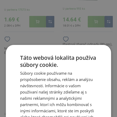
U partnera 993 ks
U partnera 17573 ks
1.69 €
14.64 €
2.08 € s DPH
18.01 € s DPH
Plastový zberač odpadu (83 cm),
Nerezová záhradná lopatka
červená dekorácia na úchyte
Emmeline, hnedá
Táto webová lokalita používa
(
3
)
súbory cookie.
Súbory cookie používame na
prispôsobenie obsahu, reklám a analýzu
návštevnosti. Informácie o vašom
používaní našej stránky zdieľame aj s
našimi reklamnými a analytickými
partnermi, ktorí ich môžu kombinovať s
inými informáciami, ktoré ste im poskytli
Na sklade 98 ks
U partnera 3552 ks
alebo ktoré zhromaždili pri používaní ich