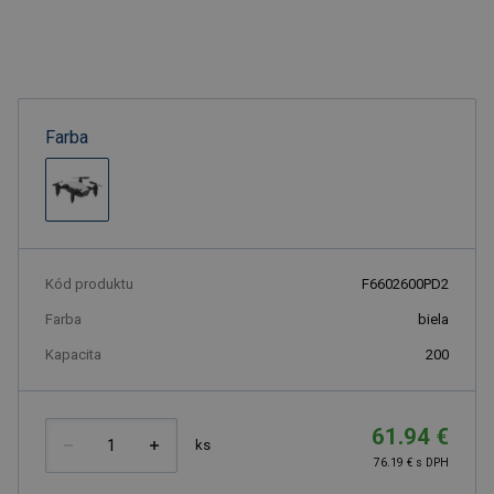
Farba
Kód produktu
F6602600PD2
Farba
biela
Kapacita
200
61.94 €
ks
76.19 € s DPH