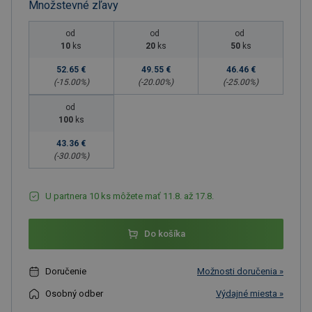
Množstevné zľavy
od
od
od
10
ks
20
ks
50
ks
52.65 €
49.55 €
46.46 €
(-
15.00
%)
(-
20.00
%)
(-
25.00
%)
od
100
ks
43.36 €
(-
30.00
%)
U partnera 10 ks môžete mať 11.8. až 17.8.
Do košíka
Doručenie
Možnosti doručenia »
Osobný odber
Výdajné miesta »