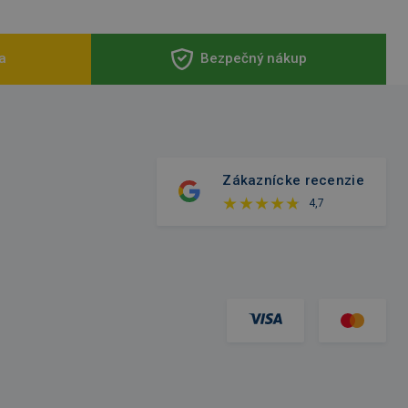
a
Bezpečný nákup
Zákaznícke recenzie
4,7