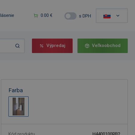
hlásenie
0.00 €
s DPH
Výpredaj
Veľkoobchod
Farba
Kód produktu
H4400100RB2