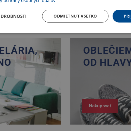
y ochrany osobných údajov
Nakupovať
ODROBNOSTI
ODMIETNUŤ VŠETKO
PRI
Nakupovať