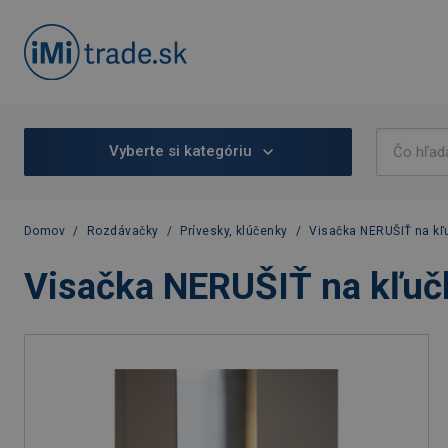
Vyberte si kategóriu
Domov
/
Rozdávačky
/
Prívesky, klúčenky
/
Visačka NERUŠIŤ na kľu
Visačka NERUŠIŤ na kľučk