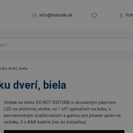
info@imitrade.sk
Pri
čku dverí, biela
u dverí, biela
Vešiak na dvere DO NOT DISTURB s obvodovým pásmom
LED na vnútornej strane, on / off vypínačom na boku, s
permanentným značkovačom a gumou pre písanie správ na
vešiaku, 3 x AAA batérie (nie sú súčasťou)