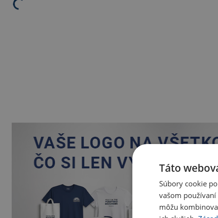
Táto webová
Súbory cookie po
vašom používaní n
môžu kombinovať s